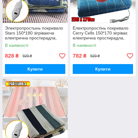
Электропростынь покривало
Електропростінь покривало
Stars 150*180 зігріваюча
Cerry Cells 150*170 зігріває
електрична простирадла,
електрична простирадла,
покривало грілка
покривало грелка
В наявності
В наявності
828
782
₴
₴
920 ₴
920 ₴
Купити
Купити