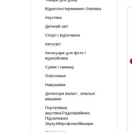
Відеоспостереження і безпека
Акустика
Дитячий світ
Спорт і відпочинок
Автосвіт
Аксесуари для фото і
відеозйомки
Сумки і гаманці
Освітлення
Навушники
Детектори валют , лічильні
машинки
Портативна
акустика,Радіоприймачі,
Підсилювачі
Звуку,Мікрофони,Мікшери