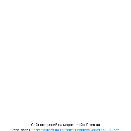
Сайт створений на маркетплейсі
Prom.ua
Perviishop |
Поскаржитися на контент
|
Політика конфіденційності