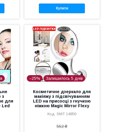
Купити
ів
–25%
Залишилось 5 днів
льне
Косметичне дзеркало для
 з
макіяжу з підсвічуванням
не для
LED на присосці з гнучкою
е Led
ніжкою Magic Mirror Flexy
SMT 14850
552 ₴