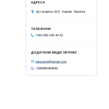
пр.гагаріна 41/2, Харків, Україна
+380 (98) 346-40-42
infopervii@gmail.com
+380983464042