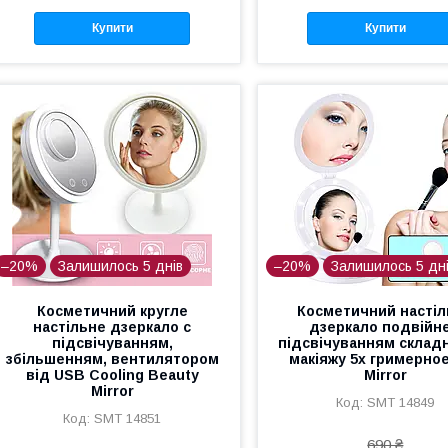
Купити
Купити
–20%
Залишилось 5 днів
–20%
Залишилось 5 дн
Косметичний кругле
Косметичний насті
настільне дзеркало c
дзеркало подвійне
підсвічуванням,
підсвічуванням склад
збільшенням, вентилятором
макіяжу 5х гримерно
від USB Cooling Beauty
Mirror
Mirror
SMT 14849
SMT 14851
690 ₴