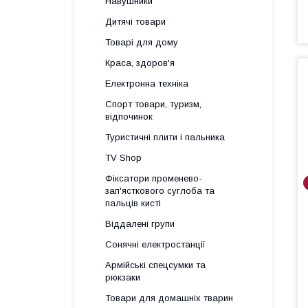
Навушники
Дитячі товари
Товарі для дому
Краса, здоров'я
Електронна техніка
Спорт товари, туризм,
відпочинок
Туристичні плити і пальника
TV Shop
Фіксатори променево-
зап'ясткового суглоба та
пальців кисті
Віддалені групи
Сонячні електростанції
Армійські спецсумки та
рюкзаки
Товари для домашніх тварин