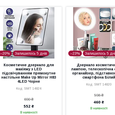
–20%
Залишилось 5 днів
–23%
Залишилось 5 дн
Косметичне дзеркало для
Дзеркало косметичн
макіяжу з LED
лампою, телескопічна с
підсвічуванням прямокутне
органайзер, підставк
настільне Make Up Mirror H83
смартфона Біли
4LED Чорне
SMT 14820
SMT 14824
598 ₴
690 ₴
460 ₴
552 ₴
В наявності
В наявності