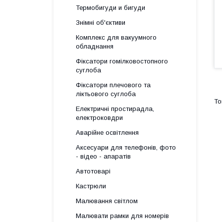
Термобигуди и бигуди
Знімні об'єктиви
Комплекс для вакуумного
обладнання
Фіксатори гомілковостопного
суглоба
Фіксатори плечового та
ліктьового суглоба
Електричні простирадла,
електроковдри
Аварійне освітлення
Аксесуари для телефонів, фото
- відео - апаратів
Автотоварі
Кастрюли
Малювання світлом
Малювати рамки для номерів