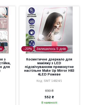
ів
–20%
Залишилось 5 днів
е з
Косметичне дзеркало для
тійка,
макіяжу з LED
ою для
підсвічуванням прямокутне
й
настільне Make Up Mirror H83
4LED Рожеве
SMT 14824/1
690 ₴
552 ₴
В наявності