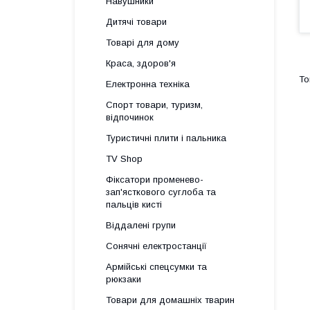
Навушники
Дитячі товари
Товарі для дому
Краса, здоров'я
Електронна техніка
Спорт товари, туризм,
відпочинок
Туристичні плити і пальника
TV Shop
Фіксатори променево-
зап'ясткового суглоба та
пальців кисті
Віддалені групи
Сонячні електростанції
Армійські спецсумки та
рюкзаки
Товари для домашніх тварин