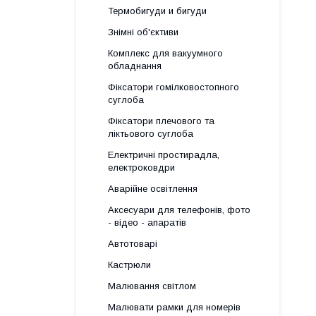
Термобигуди и бигуди
Знімні об'єктиви
Комплекс для вакуумного
обладнання
Фіксатори гомілковостопного
суглоба
Фіксатори плечового та
ліктьового суглоба
Електричні простирадла,
електроковдри
Аварійне освітлення
Аксесуари для телефонів, фото
- відео - апаратів
Автотоварі
Кастрюли
Малювання світлом
Малювати рамки для номерів