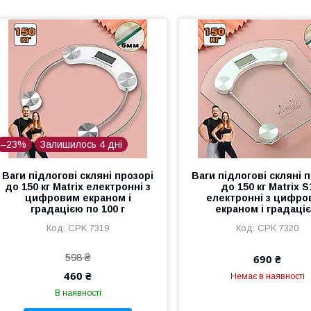
–23%
Залишилось 4 дні
Ваги підлогові скляні прозорі
Ваги підлогові скляні 
до 150 кг Matrix електронні з
до 150 кг Matrix S
цифровим екраном і
електронні з цифр
градацією по 100 г
екраном і градаці
CPK 7319
CPK 7320
598 ₴
690 ₴
460 ₴
Немає в наявності
В наявності