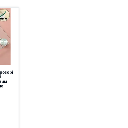
прозорі
1
овим
єю