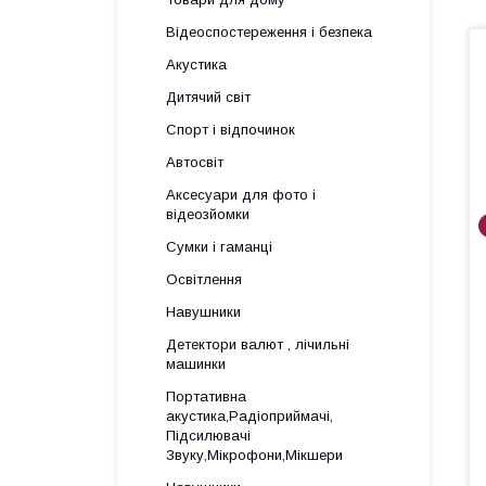
Відеоспостереження і безпека
Акустика
Дитячий світ
Спорт і відпочинок
Автосвіт
Аксесуари для фото і
відеозйомки
Сумки і гаманці
Освітлення
Навушники
Детектори валют , лічильні
машинки
Портативна
акустика,Радіоприймачі,
Підсилювачі
Звуку,Мікрофони,Мікшери