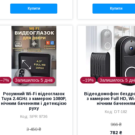
Купити
Купити
–7%
Залишилось 5 днів
–19%
Залишилось 5 дн
Розумний Wi-Fi відеоглазок
Відеодомофон бездро
Tuya 2.4GHz з камерою 1080P,
з камерою Full HD, Wi-
нічним баченням і детекцією
нічним бачення
руху
DT-182
SPR 9736
966 ₴
3 450 ₴
782 ₴