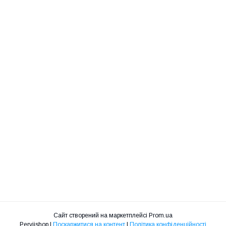
Сайт створений на маркетплейсі
Prom.ua
Perviishop |
Поскаржитися на контент
|
Політика конфіденційності