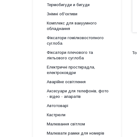
Термобигуди и бигуди
Знімні об'єктиви
Комплекс для вакуумного
обладнання
Фіксатори гомілковостопного
суглоба
Фіксатори плечового та
ліктьового суглоба
Електричні простирадла,
електроковдри
Аварійне освітлення
Аксесуари для телефонів, фото
- відео - апаратів
Автотоварі
Кастрюли
Малювання світлом
Малювати рамки для номерів