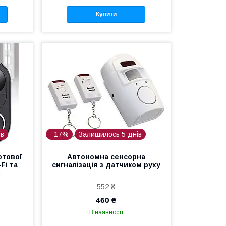
Купити
ів
–17%
Залишилось 5 днів
тової
Автономна сенсорна
Fi та
сигналізація з датчиком руху
м
552 ₴
460 ₴
В наявності