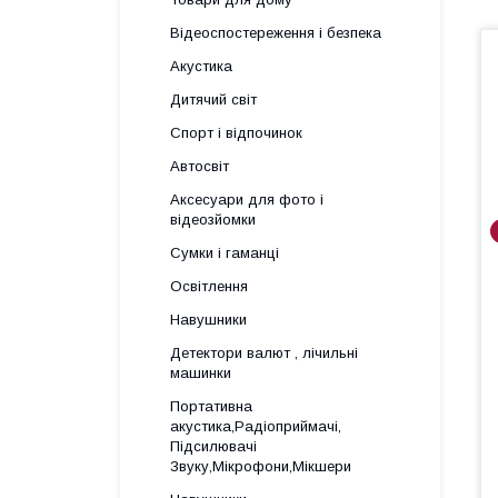
Відеоспостереження і безпека
Акустика
Дитячий світ
Спорт і відпочинок
Автосвіт
Аксесуари для фото і
відеозйомки
Сумки і гаманці
Освітлення
Навушники
Детектори валют , лічильні
машинки
Портативна
акустика,Радіоприймачі,
Підсилювачі
Звуку,Мікрофони,Мікшери