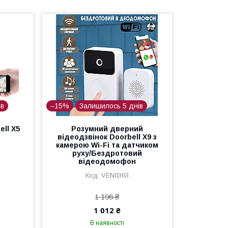
ів
–15%
Залишилось 5 днів
ll X5
Розумний дверний
відеодзвінок Doorbell X9 з
камерою Wi-Fi та датчиком
руху/Бездротовий
відеодомофон
VEN0363
1 196 ₴
1 012 ₴
В наявності