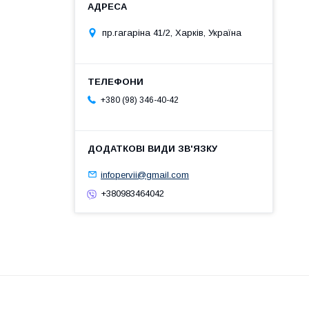
пр.гагаріна 41/2, Харків, Україна
+380 (98) 346-40-42
infopervii@gmail.com
+380983464042