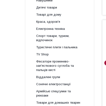
Навушники
Дитячі товари
Товарі для дому
Краса, здоров'я
Електронна техніка
Спорт товари, туризм,
відпочинок
Туристичні плити і пальника
TV Shop
Фіксатори променево-
зап'ясткового суглоба та
пальців кисті
Віддалені групи
Сонячні електростанції
Армійські спецсумки та
рюкзаки
Товари для домашніх тварин