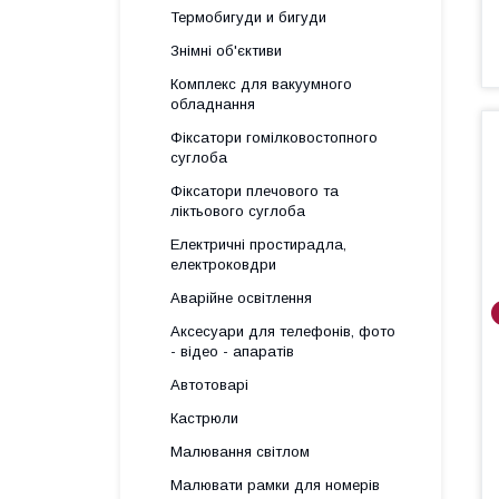
Термобигуди и бигуди
Знімні об'єктиви
Комплекс для вакуумного
обладнання
Фіксатори гомілковостопного
суглоба
Фіксатори плечового та
ліктьового суглоба
Електричні простирадла,
електроковдри
Аварійне освітлення
Аксесуари для телефонів, фото
- відео - апаратів
Автотоварі
Кастрюли
Малювання світлом
Малювати рамки для номерів