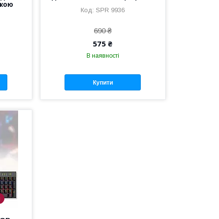
ткою
SPR 9936
690 ₴
575 ₴
В наявності
Купити
і