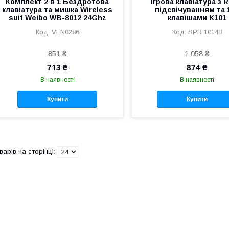
Комплект 2 в 1 Бездротова
Ігрова клавіатура з 
клавіатура та мишка Wireless
підсвічуванням та 
suit Weibo WB-8012 24Ghz
клавішами K101
VEN0286
SPR 10148
851 ₴
1 058 ₴
713 ₴
874 ₴
В наявності
В наявності
Купити
Купити