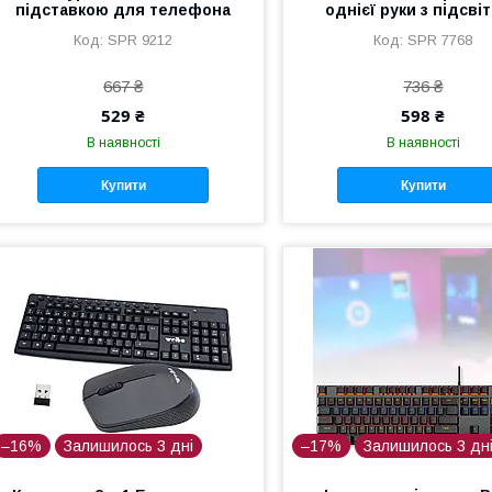
підставкою для телефона
однієї руки з підсві
SPR 9212
SPR 7768
667 ₴
736 ₴
529 ₴
598 ₴
В наявності
В наявності
Купити
Купити
–16%
Залишилось 3 дні
–17%
Залишилось 3 дн