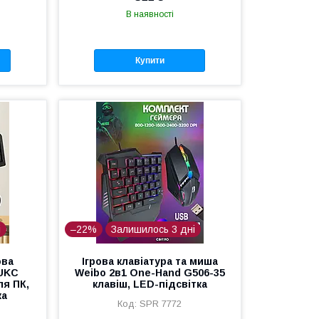
В наявності
Купити
і
–22%
Залишилось 3 дні
ова
Ігрова клавіатура та миша
 UKC
Weibo 2в1 One-Hand G506-35
ля ПК,
клавіш, LED-підсвітка
ка
SPR 7772