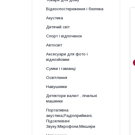
Відеоспостереження і безпека
Акустика
Дитячий світ
Спорт і відпочинок
Автосвіт
Аксесуари для фото і
відеозйомки
Сумки і гаманці
Освітлення
Навушники
Детектори валют , лічильні
машинки
Портативна
акустика,Радіоприймачі,
Підсилювачі
Звуку,Мікрофони,Мікшери