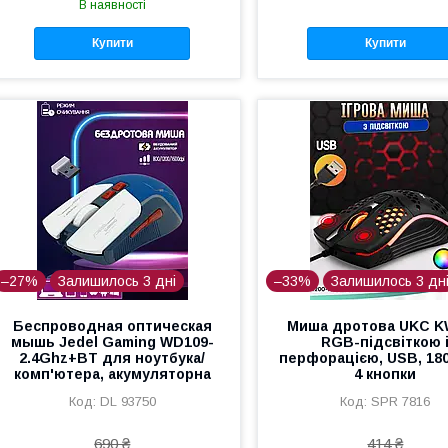
В наявності
Купити
Купити
–27%
Залишилось 3 дні
–33%
Залишилось 3 дн
Беспроводная оптическая
Миша дротова UKC K
мышь Jedel Gaming WD109-
RGB-підсвіткою 
2.4Ghz+BT для ноутбука/
перфорацією, USB, 180
комп'ютера, акумуляторна
4 кнопки
DL 93750
SPR 7816
690 ₴
414 ₴