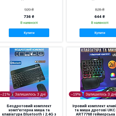
920 ₴
828 ₴
736 ₴
644 ₴
В наявності
В наявності
Купити
Купити
–21%
Залишилось 3 дні
–19%
Залишилось 3 дн
Бездротовий комплект
Ігровий комплект клав
комп'ютерна миша та
та миша дротові UK
клавіатура Bluetooth і 2.4G з
ART7768 геймерська