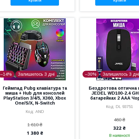
Купити
Купити
–14%
Залишилось 3 дні
–30%
Залишилось 3 дн
Геймпад Pubg клавіатура та
Бездротова оптична
миша + Hub для консолей
JEDEL WD100-2.4 GH
PlayStation 3/4/5, X360, Xbox
батарейках 2 ААА Чо
One/S/X, N-Switch
DL 93751
AND
460 ₴
1 610 ₴
322 ₴
1 380 ₴
В наявності