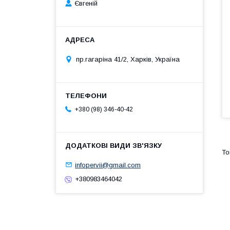
Євгеній
пр.гагаріна 41/2, Харків, Україна
+380 (98) 346-40-42
infopervii@gmail.com
+380983464042