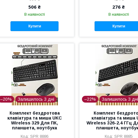
506 ₴
276 ₴
В наявності
В наявності
Купити
Купити
–20%
Залишилось 3 дні
–22%
Залишилось 3 дн
Комплект бездротова
Комплект бездрот
клавіатура та миша UKC
клавіатура та миша
Wireless 329 Для ПК,
Wireless 326-2.4 ГГц Д
планшета, ноутбука
планшета, ноутбу
SPR 8886
SPR 8885