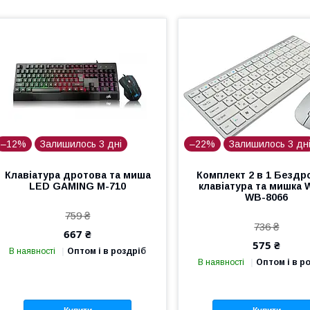
–12%
Залишилось 3 дні
–22%
Залишилось 3 дн
Клавіатура дротова та миша
Комплект 2 в 1 Бездр
LED GAMING М-710
клавіатура та мишка 
WB-8066
759 ₴
736 ₴
667 ₴
575 ₴
В наявності
Оптом і в роздріб
В наявності
Оптом і в р