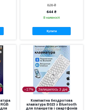
828 ₴
644 ₴
В наявності
Купити
і
–17%
Залишилось 3 дні
іатура
Компактна бездротова
C RGB
клавіатура B023 з Bluetooth
 для
для планшетів і смартфонів