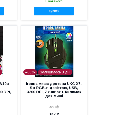
В наявності
Купити
і
–30%
Залишилось 3 дні
W10 з
Ігрова миша дротова UKC X7-
і
S з RGB-підсвіткою, USB,
0 DPI,
3200 DPI, 7 кнопок + Килимок
для миші
460 ₴
322 ₴