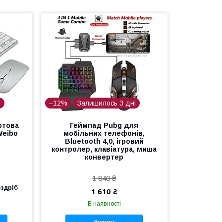
і
–12%
Залишилось 3 дні
отова
Геймпад Pubg для
Weibo
мобільних телефонів,
Bluetooth 4,0, ігровий
контролер, клавіатура, миша
конвертер
1 840 ₴
оздріб
1 610 ₴
В наявності