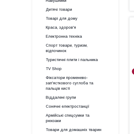
Навушники
Дитячі товари
Товарі для дому
Краса, здоров'я
Електронна техніка
Спорт товари, туризм,
відпочинок
Туристичні плити і пальника
TV Shop
Фіксатори променево-
зап'ясткового суглоба та
пальців кисті
Віддалені групи
Сонячні електростанції
Армійські спецсумки та
рюкзаки
Товари для домашніх тварин