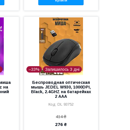
Купити
і
–33%
Залишилось 3 дні
 миша
Беспроводная оптическая
z на
мышь JEDEL W930, 1000DPI,
рний
Black, 2.4GHZ на батарейках
2 ААА
DL 93752
414 ₴
276 ₴