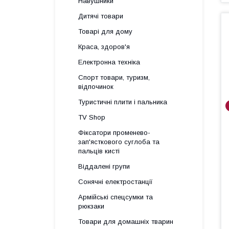
Навушники
Дитячі товари
Товарі для дому
Краса, здоров'я
Електронна техніка
Спорт товари, туризм,
відпочинок
Туристичні плити і пальника
TV Shop
Фіксатори променево-
зап'ясткового суглоба та
пальців кисті
Віддалені групи
Сонячні електростанції
Армійські спецсумки та
рюкзаки
Товари для домашніх тварин