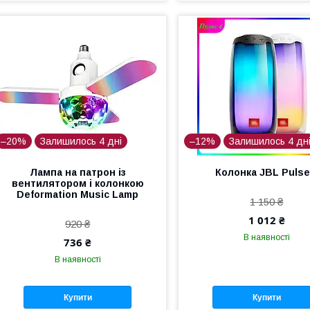
–20%
Залишилось 4 дні
–12%
Залишилось 4 дн
Лампа на патрон із
Колонка JBL Pulse
вентилятором і колонкою
Deformation Music Lamp
1 150 ₴
1 012 ₴
920 ₴
В наявності
736 ₴
В наявності
Купити
Купити