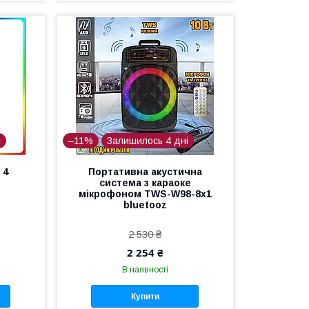
і
–11%
Залишилось 4 дні
 4
Портативна акустична
система з караоке
мікрофоном TWS-W98-8x1
bluetooz
2 530 ₴
2 254 ₴
В наявності
Купити