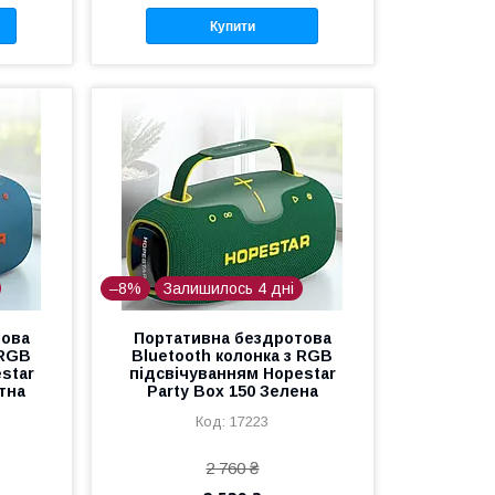
Купити
–8%
Залишилось 4 дні
това
Портативна бездротова
 RGB
Bluetooth колонка з RGB
star
підсвічуванням Hopestar
тна
Party Box 150 Зелена
17223
2 760 ₴