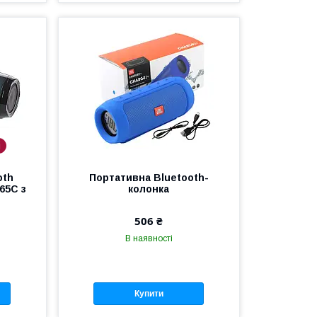
і
oth
Портативна Bluetooth-
65C з
колонка
506 ₴
В наявності
Купити