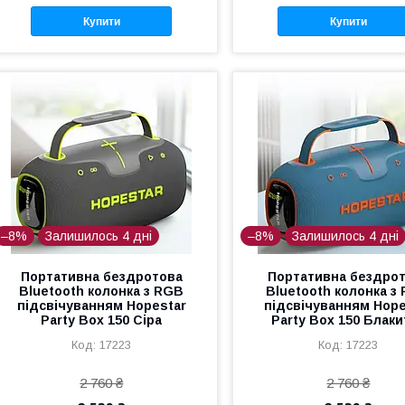
Купити
Купити
–8%
Залишилось 4 дні
–8%
Залишилось 4 дні
Портативна бездротова
Портативна бездро
Bluetooth колонка з RGB
Bluetooth колонка з
підсвічуванням Hopestar
підсвічуванням Hope
Party Box 150 Сіра
Party Box 150 Блаки
17223
17223
2 760 ₴
2 760 ₴