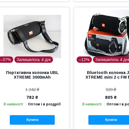
–37%
Залишилось 4 дні
–12%
Залишилось 4 дн
Портативна колонка UBL
Bluetooth колонка 
XTREME 3000mAh
XTREME mini 2 с FM
1 242 ₴
920 ₴
782 ₴
805 ₴
В наявності
Оптом і в роздріб
В наявності
Оптом і в р
Купити
Купити