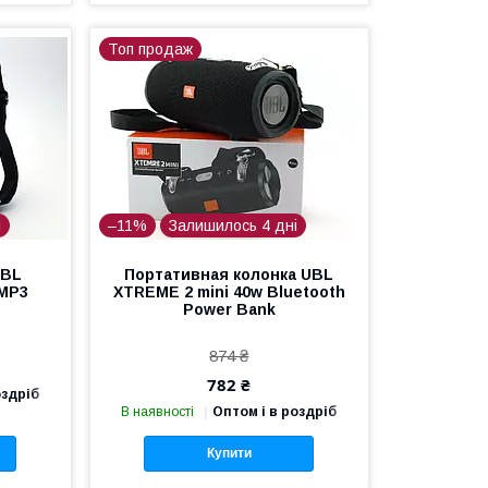
Топ продаж
і
–11%
Залишилось 4 дні
JBL
Портативная колонка UBL
 MP3
XTREME 2 mini 40w Bluetooth
Power Bank
874 ₴
782 ₴
оздріб
В наявності
Оптом і в роздріб
Купити