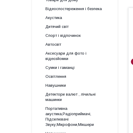
Відеоспостереження і безпека
Акустика
Дитячий світ
Спорт і відпочинок
Автосвіт
Аксесуари для фото і
відеозйомки
Сумки і гаманці
Освітлення
Навушники
Детектори валют , лічильні
машинки
Портативна
акустика,Радіоприймачі,
Підсилювачі
Звуку,Мікрофони,Мікшери