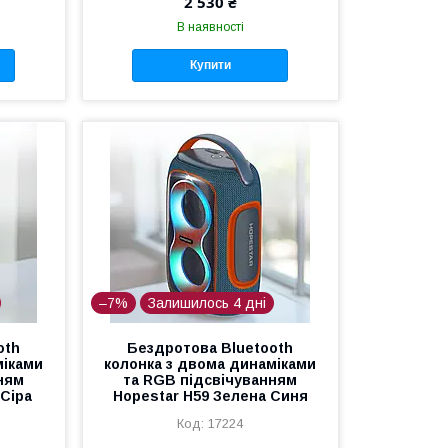
2 530 ₴
В наявності
Купити
–7%
Залишилось 4 дні
oth
Бездротова Bluetooth
міками
колонка з двома динаміками
ням
та RGB підсвічуванням
 Сіра
Hopestar H59 Зелена Синя
17224