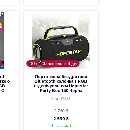
і
–8%
Залишилось 4 дні
oth
Портативна бездротова
іткою
Bluetooth колонка з RGB
SB,
підсвічуванням Hopestar
-C
Party Box 150 Чорна
17223
2 760 ₴
2 530 ₴
В наявності