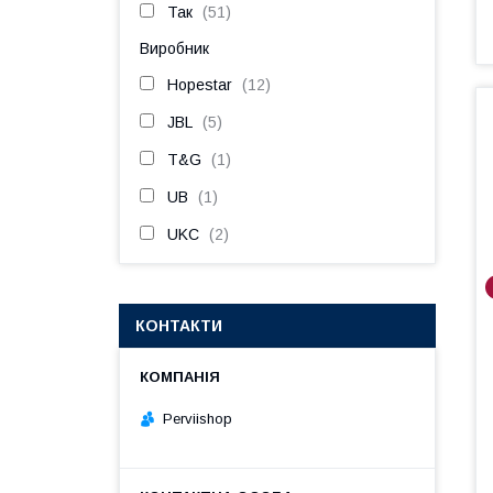
Так
51
Виробник
Hopestar
12
JBL
5
T&G
1
UB
1
UKC
2
КОНТАКТИ
Perviishop