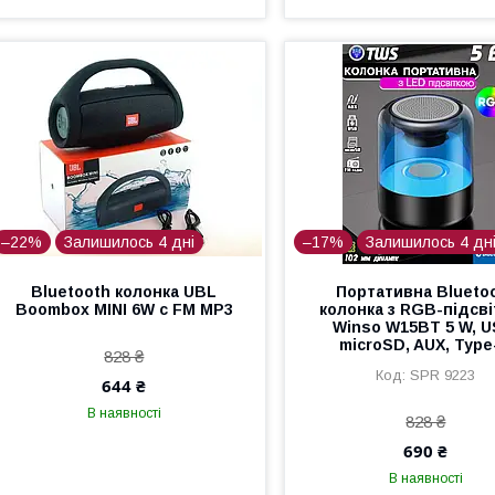
–22%
Залишилось 4 дні
–17%
Залишилось 4 дн
Bluetooth колонка UBL
Портативна Blueto
Boombox MINI 6W с FM MP3
колонка з RGB-підсв
Winso W15BT 5 W, U
microSD, AUX, Type
828 ₴
SPR 9223
644 ₴
В наявності
828 ₴
690 ₴
В наявності