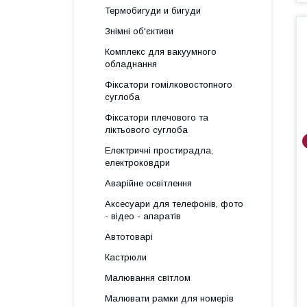
Термобигуди и бигуди
Знімні об'єктиви
Комплекс для вакуумного
обладнання
Фіксатори гомілковостопного
суглоба
Фіксатори плечового та
ліктьового суглоба
Електричні простирадла,
електроковдри
Аварійне освітлення
Аксесуари для телефонів, фото
- відео - апаратів
Автотоварі
Кастрюли
Малювання світлом
Малювати рамки для номерів