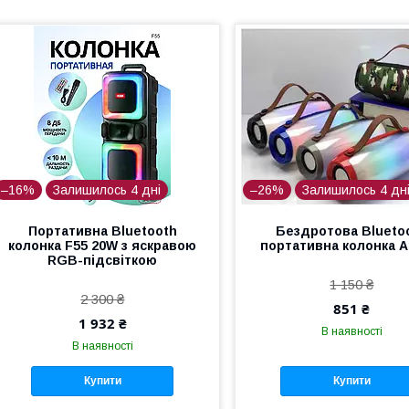
–16%
Залишилось 4 дні
–26%
Залишилось 4 дн
Портативна Bluetooth
Бездротова Blueto
колонка F55 20W з яскравою
портативна колонка A
RGB-підсвіткою
1 150 ₴
2 300 ₴
851 ₴
1 932 ₴
В наявності
В наявності
Купити
Купити