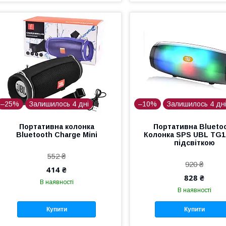
–25%
Залишилось 4 дні
–10%
Залишилось 4 дн
Портативна колонка
Портативна Blueto
Bluetooth Charge Mini
Колонка SPS UBL TG1
підсвіткою
552 ₴
920 ₴
414 ₴
828 ₴
В наявності
В наявності
Купити
Купити