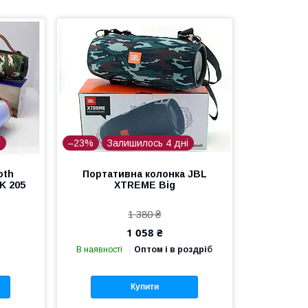
і
–23%
Залишилось 4 дні
oth
Портативна колонка JBL
K 205
XTREME Big
1 380 ₴
1 058 ₴
В наявності
Оптом і в роздріб
Купити