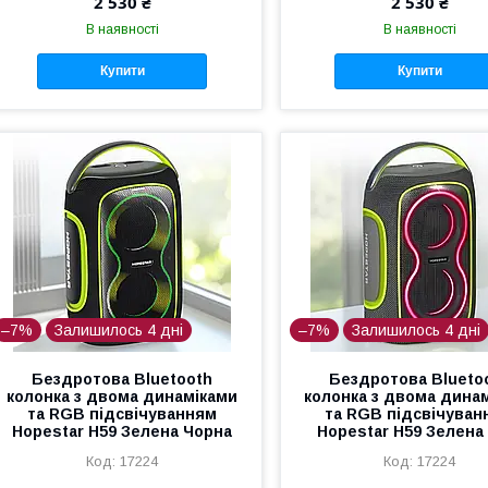
2 530 ₴
2 530 ₴
В наявності
В наявності
Купити
Купити
–7%
Залишилось 4 дні
–7%
Залишилось 4 дні
Бездротова Bluetooth
Бездротова Blueto
колонка з двома динаміками
колонка з двома дина
та RGB підсвічуванням
та RGB підсвічуван
Hopestar H59 Зелена Чорна
Hopestar H59 Зелена
17224
17224