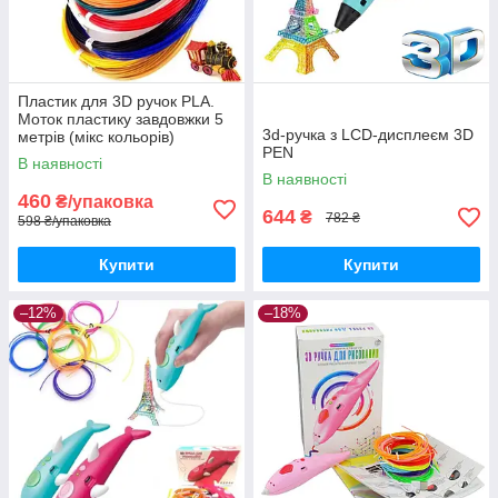
Пластик для 3D ручок PLA.
Моток пластику завдовжки 5
3d-ручка з LCD-дисплеєм 3D
метрів (мікс кольорів)
PEN
В наявності
В наявності
460
₴/упаковка
644
₴
782 ₴
598 ₴/упаковка
Купити
Купити
–12%
–18%