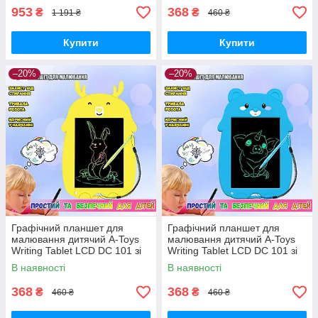
953
368
₴
₴
1 191 ₴
460 ₴
Купити
Купити
–20%
–20%
Графічний планшет для
Графічний планшет для
малювання дитячий A-Toys
малювання дитячий A-Toys
Writing Tablet LCD DC 101 зі
Writing Tablet LCD DC 101 зі
стилусом Жовтий
стилусом Блакитний
В наявності
В наявності
368
368
₴
₴
460 ₴
460 ₴