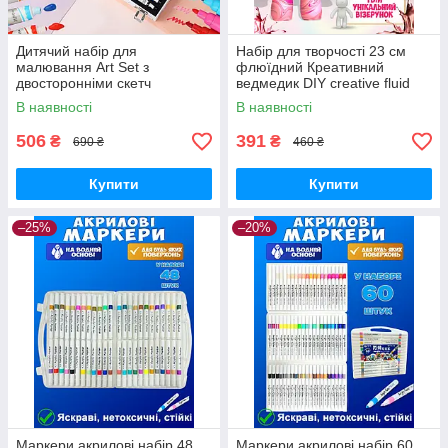
Дитячий набір для
Набір для творчості 23 см
малювання Art Set з
флюїдний Креативний
двосторонніми скетч
ведмедик DIY creative fluid
маркерами в алюмінієвій
bear з набором фарб
В наявності
В наявності
валізці 48 предметів
506
391
₴
₴
690 ₴
460 ₴
Купити
Купити
–25%
–20%
Маркери акрилові набір 48
Маркери акрилові набір 60