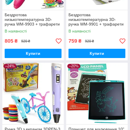
Бездротова
Бездротова
низькотемпературна 3D-
низькотемпературна 3D-
ручка WM-9903 + трафарети
ручка WM-9901 + трафарети
та пластик
та пластик Green
В наявності
В наявності
805
759
₴
₴
920 ₴
920 ₴
Купити
Купити
–24%
–20%
Ручка 3D з екраном 3DPEN-3
Планшет для малювання 10"