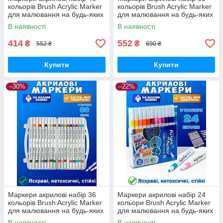
кольорів Brush Acrylic Marker
кольорів Brush Acrylic Marker
для малювання на будь-яких
для малювання на будь-яких
поверхнях
поверхнях
В наявності
В наявності
414
552
₴
₴
552 ₴
690 ₴
Купити
Купити
–30%
–22%
Маркери акрилові набір 36
Маркери акрилові набір 24
кольорів Brush Acrylic Marker
кольори Brush Acrylic Marker
для малювання на будь-яких
для малювання на будь-яких
поверхнях
поверхнях
В наявності
В наявності