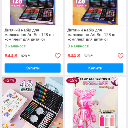
Дитячий набір для
Дитячий набір для
малювання Art Set-128 шт.
малювання Art Set-128 шт.
комплект для дитячої
комплект для дитячої
творчості у валізі Рожевий
творчості у валізі Синій
В наявності
В наявності
644
644
₴
₴
828 ₴
828 ₴
Купити
Купити
–27%
–15%