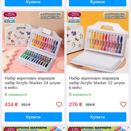
Купити
Купити
–25%
–25%
Набір акрилових маркерів
Набір акрилових маркерів
набір Acrylic Marker 24 штуки
набір Acrylic Marker 12 штуки
в кейсі
в кейсі
В наявності
В наявності
414
276
₴
₴
552 ₴
368 ₴
Купити
Купити
–15%
–13%