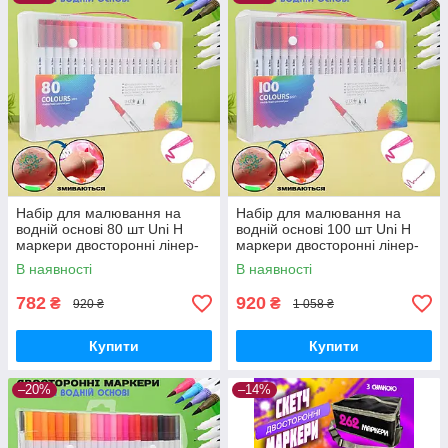
Набір для малювання на
Набір для малювання на
водній основі 80 шт Uni Н
водній основі 100 шт Uni Н
маркери двосторонні лінер-
маркери двосторонні лінер-
пензель , у кейсі
пензель , у кейсі
В наявності
В наявності
782
920
₴
₴
920 ₴
1 058 ₴
Купити
Купити
–20%
–14%