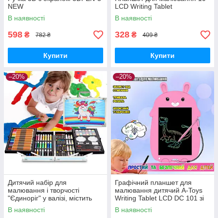
NEW
LCD Writing Tablet
В наявності
В наявності
598
328
₴
₴
782 ₴
409 ₴
Купити
Купити
–20%
–20%
Дитячий набір для
Графічний планшет для
малювання і творчості
малювання дитячий A-Toys
"Єдиноріг" у валізі, містить
Writing Tablet LCD DC 101 зі
145 предметів для юного
стилусом Рожевий
В наявності
В наявності
художника