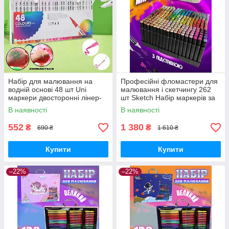
Набір для малювання на
Професійні фломастери для
водній основі 48 шт Uni
малювання і скетчингу 262
маркери двосторонні лінер-
шт Sketch Набір маркерів за
пензель, у кейсі
номерами в сумці Чорний
В наявності
В наявності
552
1 380
₴
₴
690 ₴
1 610 ₴
Купити
Купити
–22%
–22%