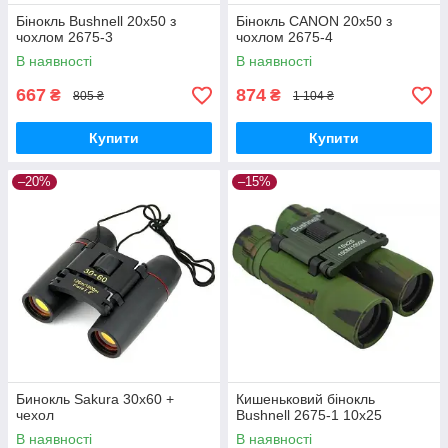
Бінокль Bushnell 20х50 з
Бінокль CANON 20х50 з
чохлом 2675-3
чохлом 2675-4
В наявності
В наявності
667
874
₴
₴
805 ₴
1 104 ₴
Купити
Купити
–20%
–15%
Бинокль Sakura 30x60 +
Кишеньковий бінокль
чехол
Bushnell 2675-1 10x25
В наявності
В наявності