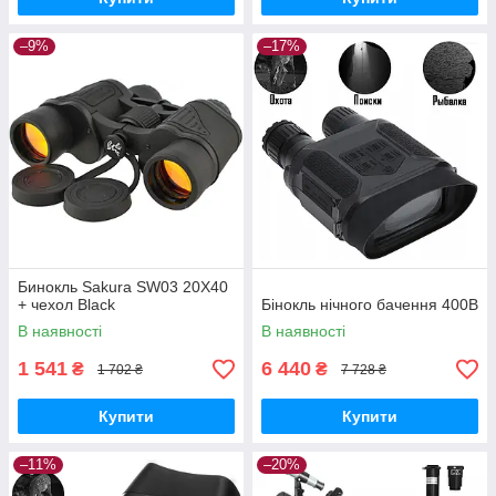
–9%
–17%
Бинокль Sakura SW03 20X40
+ чехол Black
Бінокль нічного бачення 400B
В наявності
В наявності
1 541
6 440
₴
₴
1 702 ₴
7 728 ₴
Купити
Купити
–11%
–20%