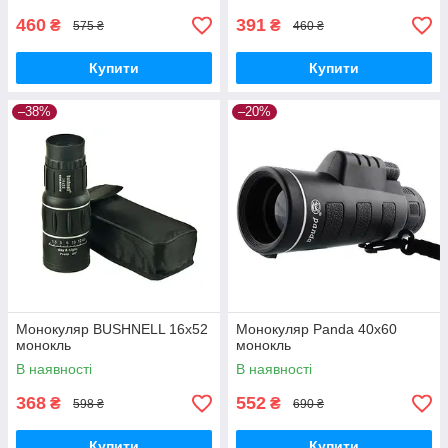
460
391
₴
₴
575 ₴
460 ₴
Купити
Купити
–38%
–20%
Монокуляр BUSHNELL 16x52
Монокуляр Panda 40x60
монокль
монокль
В наявності
В наявності
368
552
₴
₴
598 ₴
690 ₴
Купити
Купити