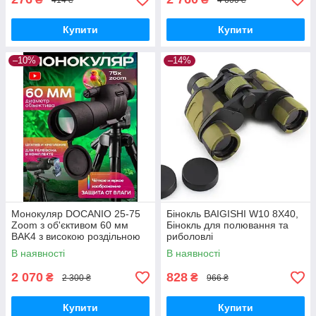
Купити
Купити
–10%
–14%
Монокуляр DOCANIO 25-75
Бінокль BAIGISHI W10 8X40,
Zoom з об'єктивом 60 мм
Бінокль для полювання та
BAK4 з високою роздільною
риболовлі
здатністю
В наявності
В наявності
2 070
828
₴
₴
2 300 ₴
966 ₴
Купити
Купити