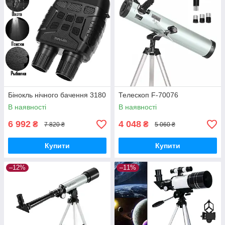
Бінокль нічного бачення 3180
Телескоп F-70076
В наявності
В наявності
6 992
4 048
₴
₴
7 820 ₴
5 060 ₴
Купити
Купити
–12%
–11%