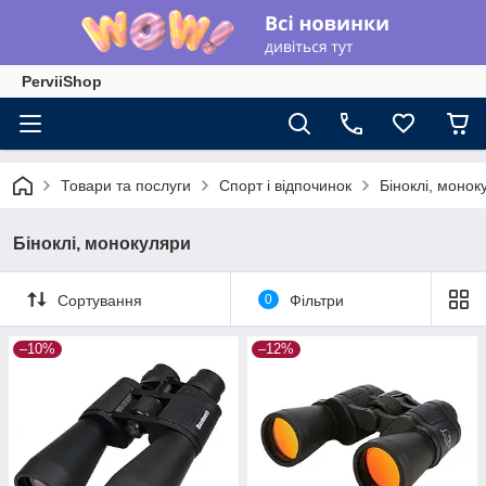
PerviiShop
Товари та послуги
Спорт і відпочинок
Біноклі, монок
Біноклі, монокуляри
Сортування
0
Фільтри
–10%
–12%