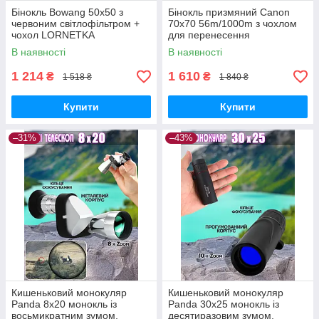
Бінокль Bowang 50х50 з
Бінокль призмяний Canon
червоним світлофільтром +
70x70 56m/1000m з чохлом
чохол LORNETKA
для перенесення
водонепроникний
В наявності
В наявності
1 214
1 610
₴
₴
1 518 ₴
1 840 ₴
Купити
Купити
–31%
–43%
Кишеньковий монокуляр
Кишеньковий монокуляр
Panda 8x20 монокль із
Panda 30x25 монокль із
восьмикратним зумом,
десятиразовим зумом,