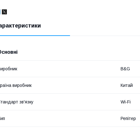
арактеристики
Основні
иробник
B&G
раїна виробник
Китай
тандарт зв'язку
Wi-Fi
ип
Репітер