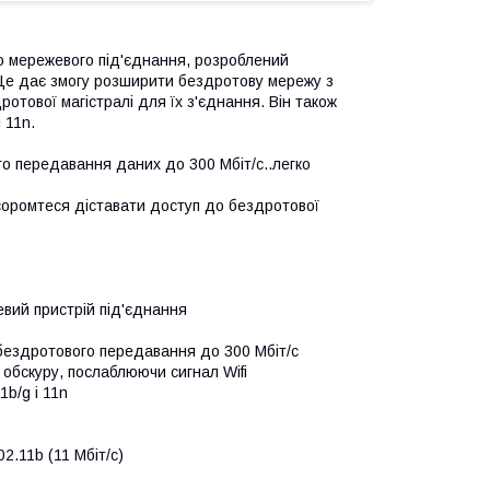
го мережевого під'єднання, розроблений
 Це дає змогу розширити бездротову мережу з
отової магістралі для їх з'єднання. Він також
 11n.
го передавання даних до 300 Мбіт/с..легко
соромтеся діставати доступ до бездротової
вий пристрій під'єднання
 бездротового передавання до 300 Мбіт/с
 обскуру, послаблюючи сигнал Wifi
b/g і 11n
2.11b (11 Мбіт/с)