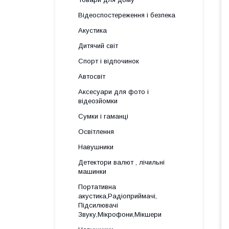
Відеоспостереження і безпека
Акустика
Дитячий світ
Спорт і відпочинок
Автосвіт
Аксесуари для фото і
відеозйомки
Сумки і гаманці
Освітлення
Навушники
Детектори валют , лічильні
машинки
Портативна
акустика,Радіоприймачі,
Підсилювачі
Звуку,Мікрофони,Мікшери