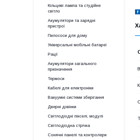
Кільцеві лампа та студійне
світло
Акумулятори та зарядні
Х
пристрої
Пилососи для дому
Універсальні мобільні батареї
Рації
Акумулятори загального
В
призначення
Термоси
К
Кабелі для електроніки
Вакуумні системи зберігання
С
Дверні дзвінки
Світлодіодні пікселі, модулі
Т
Світлодіодна стрічка
Сонячні панелі та контролери