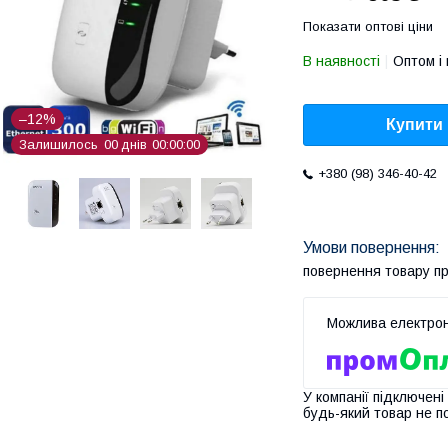
Показати оптові ціни
В наявності
Оптом і 
–12%
Купити
Залишилось
0
0
днів
0
0
0
0
0
0
+380 (98) 346-40-42
повернення товару п
У компанії підключені
будь-який товар не п