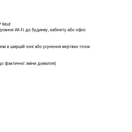
P Mod
нання Wi-Fi до будинку, кабінету або офісі
ежі в ширшій зоні або усунення мертвих точок
 до фактичної зміни довкілля)