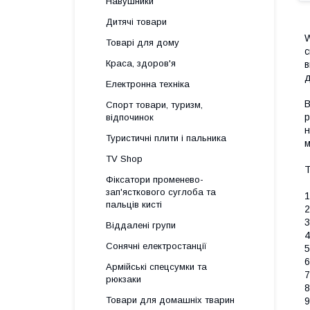
Навушники
Дитячі товари
W
Товарі для дому
с
Краса, здоров'я
в
д
Електронна техніка
В
Спорт товари, туризм,
р
відпочинок
н
Туристичні плити і пальника
м
TV Shop
Т
Фіксатори променево-
зап'ясткового суглоба та
1
пальців кисті
2
3
Віддалені групи
4
Сонячні електростанції
5
6
Армійські спецсумки та
7
рюкзаки
8
Товари для домашніх тварин
9