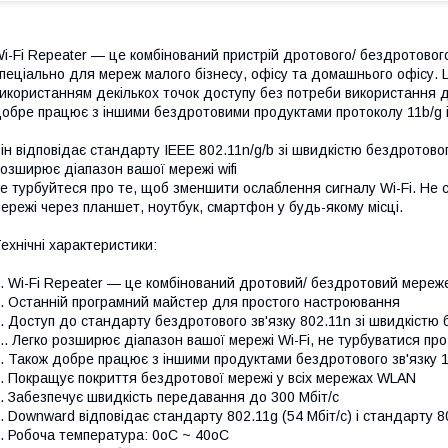
i-Fi Repeater — це комбінований пристрій дротового/ бездротово
пеціально для мереж малого бізнесу, офісу та домашнього офісу.
икористанням декількох точок доступу без потреби використання др
обре працює з іншими бездротовими продуктами протоколу 11b/g і
ін відповідає стандарту IEEE 802.11n/g/b зі швидкістю бездротово
озширює діапазон вашої мережі wifi
е турбуйтеся про те, щоб зменшити ослаблення сигналу Wi-Fi. Не 
ережі через планшет, ноутбук, смартфон у будь-якому місці.
ехнічні характеристики:
. Wi-Fi Repeater — це комбінований дротовий/ бездротовий мереже
. Останній програмний майстер для простого настроювання
. Доступ до стандарту бездротового зв'язку 802.11n зі швидкістю
.. Легко розширює діапазон вашої мережі Wi-Fi, не турбуватися про
. Також добре працює з іншими продуктами бездротового зв'язку 11
. Покращує покриття бездротової мережі у всіх мережах WLAN
. Забезпечує швидкість передавання до 300 Мбіт/с
. Downward відповідає стандарту 802.11g (54 Мбіт/с) і стандарту 80
. Робоча температура: 0oC ~ 40oC