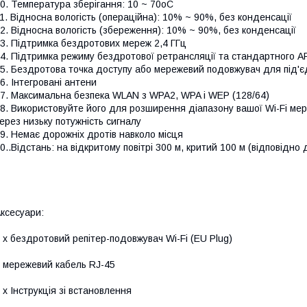
0. Температура зберігання: 10 ~ 70oC
1. Відносна вологість (операційна): 10% ~ 90%, без конденсації
2. Відносна вологість (збереження): 10% ~ 90%, без конденсації
3. Підтримка бездротових мереж 2,4 ГГц
4. Підтримка режиму бездротової ретрансляції та стандартного A
5. Бездротова точка доступу або мережевий подовжувач для під'єд
6. Інтегровані антени
7. Максимальна безпека WLAN з WPA2, WPA і WEP (128/64)
8. Використовуйте його для розширення діапазону вашої Wi-Fi мер
ерез низьку потужність сигналу
9. Немає дорожніх дротів навколо місця
0..Відстань: на відкритому повітрі 300 м, критий 100 м (відповідно
ксесуари:
 х бездротовий репітер-подовжувач Wi-Fi (EU Plug)
 мережевий кабель RJ-45
 x Інструкція зі встановлення