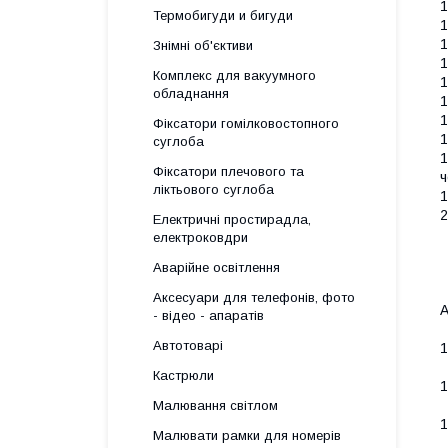
1
Термобигуди и бигуди
1
1
Знімні об'єктиви
1
Комплекс для вакуумного
1
обладнання
1
1
Фіксатори гомілковостопного
1
суглоба
1
Фіксатори плечового та
ч
ліктьового суглоба
1
2
Електричні простирадла,
електроковдри
Аварійне освітлення
Аксесуари для телефонів, фото
А
- відео - апаратів
Автотоварі
1
Кастрюли
1
Малювання світлом
1
Малювати рамки для номерів