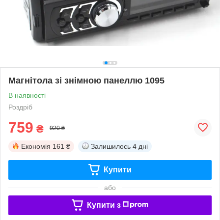
Магнітола зі знімною панеллю 1095
В наявності
Роздріб
759
₴
920 ₴
Економія
161 ₴
Залишилось
4 дні
Купити
або
Купити з