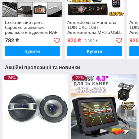
Електричний гриль-
Автомобільна магнітола
Авто
барбекю зі знімною
1DIN UKC 1097
1DI
решіткою й піддоном RAF
Автомагнітола MP3 з USB,
Авто
R.5301 2000W
SD, FM, знімна панель
SD, 
782
920
920
₴
₴
1 104 ₴
Чорна
Чор
Купити
Купити
Акційні пропозиції та новинки
–24%
–22%