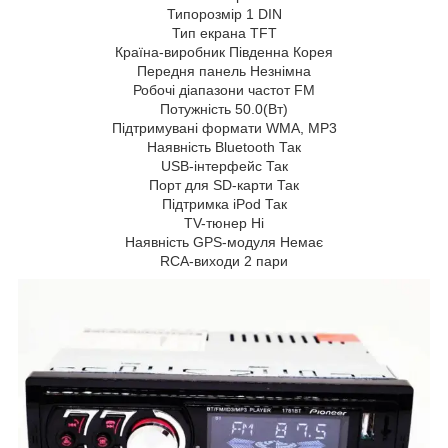
Типорозмір 1 DIN
Тип екрана TFT
Країна-виробник Південна Корея
Передня панель Незнімна
Робочі діапазони частот FM
Потужність 50.0(Вт)
Підтримувані формати WMA, MP3
Наявність Bluetooth Так
USB-інтерфейс Так
Порт для SD-карти Так
Підтримка iPod Так
TV-тюнер Ні
Наявність GPS-модуля Немає
RCA-виходи 2 пари