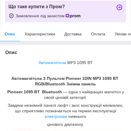
Що таке купити з Пром?
Замовлення під захистом
Опис
Характеристики
Доставка
Оплата
Умови п
Опис
Автомагнітола
MP3 1095 BT
Автомагнітола З Пультом Pioneer 1DIN MP3 1095 BT
RGB/Bluetooth Знімна панель
Pioneer 1095 BT Bluetooth
— одна з найкращих магнітол у
своїй ціновій категорії.
Завдяки незнімній панелі люфт і знос конструкції мінімален,
що сприятливо позначається на терміні експлуатації
електроніки
нижнього
цінового діапазону.