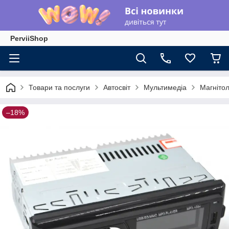
PerviiShop
Товари та послуги
Автосвіт
Мультимедіа
Магніто
–18%