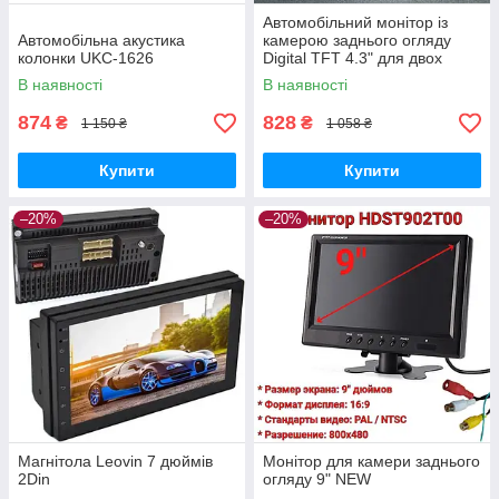
Автомобільний монітор із
Автомобільна акустика
камерою заднього огляду
колонки UKC-1626
Digital TFT 4.3" для двох
камер, паркувальний екран
В наявності
В наявності
874
828
₴
₴
1 150 ₴
1 058 ₴
Купити
Купити
–20%
–20%
Магнітола Leovin 7 дюймів
Монітор для камери заднього
2Din
огляду 9" NEW