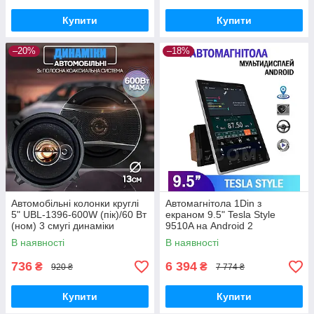
Купити
Купити
–20%
–18%
Автомобільні колонки круглі
Автомагнітола 1Din з
5" UBL-1396-600W (пік)/60 Вт
екраном 9.5" Tesla Style
(ном) 3 смугі динаміки
9510A на Android 2
коаксіальні
Ram+16gb Storage
В наявності
В наявності
736
6 394
₴
₴
920 ₴
7 774 ₴
Купити
Купити