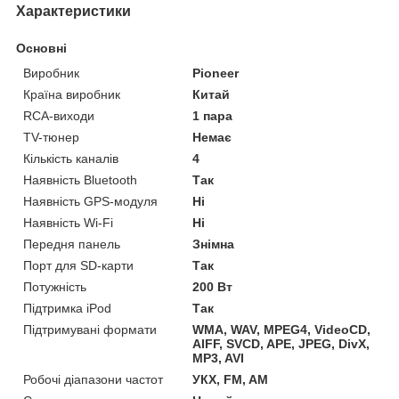
Характеристики
Основні
Виробник
Pioneer
Країна виробник
Китай
RCA-виходи
1 пара
TV-тюнер
Немає
Кількість каналів
4
Наявність Bluetooth
Так
Наявність GPS-модуля
Ні
Наявність Wi-Fi
Ні
Передня панель
Знімна
Порт для SD-карти
Так
Потужність
200 Вт
Підтримка iPod
Так
Підтримувані формати
WMA, WAV, MPEG4, VideoCD,
AIFF, SVCD, APE, JPEG, DivX,
MP3, AVI
Робочі діапазони частот
УКХ, FM, AM