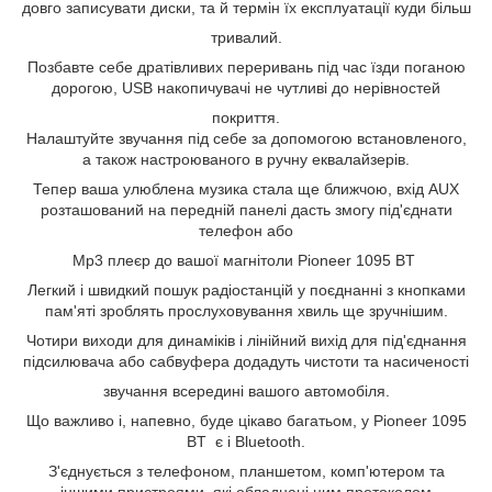
довго записувати диски, та й термін їх експлуатації куди більш
тривалий.
Позбавте себе дратівливих переривань під час їзди поганою
дорогою, USB накопичувачі не чутливі до нерівностей
покриття.
Налаштуйте звучання під себе за допомогою встановленого,
а також настроюваного в ручну еквалайзерів.
Тепер ваша улюблена музика стала ще ближчою, вхід AUX
розташований на передній панелі дасть змогу під'єднати
телефон або
Mp3 плеєр до вашої магнітоли Pioneer 1095 BT
Легкий і швидкий пошук радіостанцій у поєднанні з кнопками
пам'яті зроблять прослуховування хвиль ще зручнішим.
Чотири виходи для динаміків і лінійний вихід для під'єднання
підсилювача або сабвуфера додадуть чистоти та насиченості
звучання всередині вашого автомобіля.
Що важливо і, напевно, буде цікаво багатьом, у Pioneer 1095
BT є і Bluetooth.
З'єднується з телефоном, планшетом, комп'ютером та