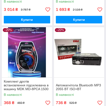
В наявності
В наявності
3 014
1 693
₴
₴
3 767 ₴
2 116 ₴
Купити
Купити
–20%
–20%
Комплект дротів
встановлення підсилювача в
Автомагнітола Bluetooth MP3
машину MDK MD-8PCA 1500
2055 BT ISO+BT
Вт Комплект кабелів для
В наявності
В наявності
автозвуку
368
736
₴
₴
460 ₴
920 ₴