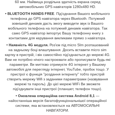
60 мм. Найвища роздільна здатність екрана серед
автомобільних GPS навігаторів 1280х480 HD.
•
BLUETOOTH HANDS FREE
. Під'єднання Вашого мобільного
телефона до GPS навігатора через Bluetooth. Потужний
зовнішній динамік дасть змогу виводити звук із Вашого
мобільного телефона на потужний динамік навігатора. Так
само GPS навігатор імпортує Вашу телефонну книгу з
контактами для керування викликами прямо з навігатора.
•
Наявність 4G модуля.
Роз'єм під micro SIm розташований
на задньому боці влаштування. Досить вставити micro sim
картку в пристрій, і він самостійно під'єднається до мережі 4G.
Вам не потрібно нічого настроювати або прописувати будь-які
параметри. Ви миттєво отримуєте 4G інтернет у Вашому
автомобілі для перегляду інтернет, YouTube, пробок тощо. У
пристрої є функція "роздання інтернету" тобто пристрій
створить мережу Wifi з заданими параметрами (назвування
мережі та пароль). До цієї мережі WIFi Ви зможете
під'єднувати інші пристрої (планшет, телефон тощо).
•
Оновлена операційна система Android 8,1
—
найостанніша версія багатофункціональнішої операційної
системи, яка встановлюється на АВТОМОСИЛЬНІ
НАВІГАТОРИ.