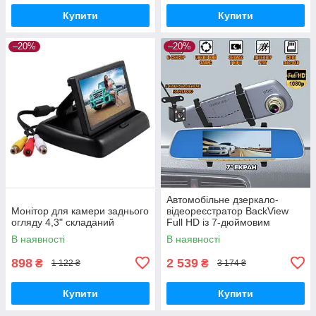
Купити
Купити
–20%
–20%
Автомобільне дзеркало-
Монітор для камери заднього
відеореєстратор BackView
огляду 4,3" складаний
Full HD із 7-дюймовим
дисплеєм, обладнане
В наявності
В наявності
передньою та задньою
камерами
898
2 539
₴
₴
1 122 ₴
3 174 ₴
Купити
Купити