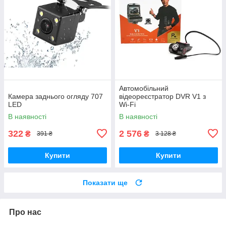
Автомобільний
Камера заднього огляду 707
відеореєстратор DVR V1 з
LED
Wi-Fi
В наявності
В наявності
322
2 576
₴
₴
391 ₴
3 128 ₴
Купити
Купити
Показати ще
Про нас