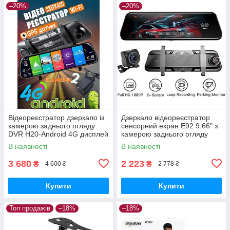
–20%
–20%
Відеореєстратор дзеркало із
Дзеркало відеореєстратор
камерою заднього огляду
сенсорний екран Е92 9.66" з
DVR H20-Android 4G дисплей
камерою заднього огляду
9.6" Wi-Fi
В наявності
В наявності
3 680
2 223
₴
₴
4 600 ₴
2 778 ₴
Купити
Купити
Топ продажів
–18%
–18%