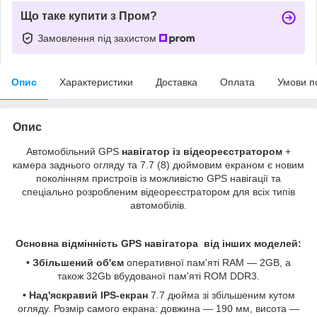
Що таке купити з Пром?
Замовлення під захистом
Опис
Характеристики
Доставка
Оплата
Умови п
Опис
Автомобільний GPS
навігатор із відеореєстратором
+
камера заднього огляду та 7.7 (8) дюймовим екраном є новим
поколінням пристроїв із можливістю GPS навігації та
спеціально розробленим відеореєстратором для всіх типів
автомобілів.
Основна відмінність GPS навігатора від інших моделей:
•
Збільшений об'єм
оперативної пам'яті RAM — 2GB, а
також 32Gb вбудованої пам'яті ROM DDR3.
•
Над'яскравий IPS-екран
7.7 дюйма зі збільшеним кутом
огляду. Розмір самого екрана: довжина — 190 мм, висота —