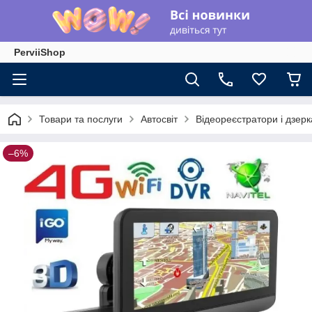
PerviiShop
Товари та послуги
Автосвіт
Відеореєстратори і дзер
–6%