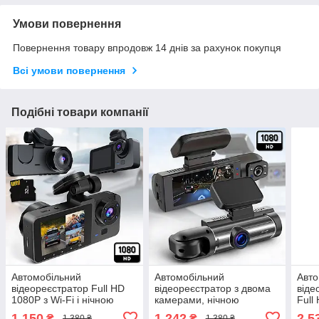
Умови повернення
Повернення товару впродовж 14 днів за рахунок покупця
Всі умови повернення
Подібні товари компанії
Автомобільний
Автомобільний
Авто
відеореєстратор Full HD
відеореєстратор з двома
віде
1080P з Wi-Fi і нічною
камерами, нічною
Full
зйомкою S20 Pro
зйомкою та циклічним
дисп
1 150
1 242
2 5
₴
₴
1 380 ₴
1 380 ₴