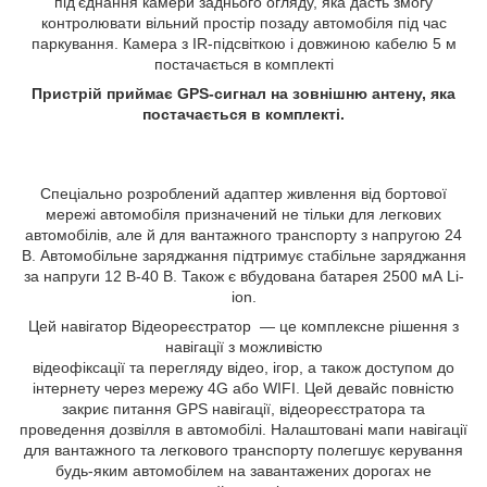
під'єднання камери заднього огляду, яка дасть змогу
контролювати вільний простір позаду автомобіля під час
паркування. Камера з IR-підсвіткою і довжиною кабелю 5 м
постачається в комплекті
Пристрій приймає GPS-сигнал на зовнішню антену, яка
постачається в комплекті.
Спеціально розроблений адаптер живлення від бортової
мережі автомобіля призначений не тільки для легкових
автомобілів, але й для вантажного транспорту з напругою 24
В. Автомобільне заряджання підтримує стабільне заряджання
за напруги 12 В-40 В. Також є вбудована батарея 2500 мА Li-
ion.
Цей навігатор Відеореєстратор — це комплексне рішення з
навігації з можливістю
відеофіксації та перегляду відео, ігор, а також доступом до
інтернету через мережу 4G або WIFI. Цей девайс повністю
закриє питання GPS навігації, відеореєстратора та
проведення дозвілля в автомобілі. Налаштовані мапи навігації
для вантажного та легкового транспорту полегшує керування
будь-яким автомобілем на завантажених дорогах не