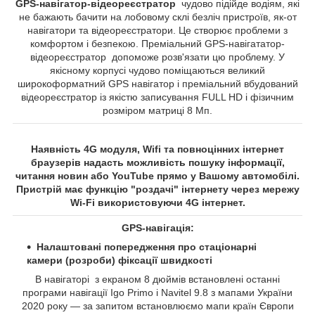
GPS-навігатор-відеореєстратор
чудово підійде водіям, які
не бажають бачити на лобовому склі безліч пристроїв, як-от
навігатори та відеореєстратори. Це створює проблеми з
комфортом і безпекою. Преміальний GPS-навігататор-
відеореєстратор допоможе розв'язати цю проблему. У
якісному корпусі чудово поміщаються великий
широкоформатний GPS навігатор і преміальний вбудований
відеореєстратор із якістю записування FULL HD і фізичним
розміром матриці 8 Мп.
Наявність 4G модуля, Wifi та повноцінних інтернет
браузерів надасть можливість пошуку інформації,
читання новин або YouTube прямо у Вашому автомобілі.
Пристрій має функцію "роздачі" інтернету через мережу
Wi-Fi використовуючи 4G інтернет.
GPS-навігація:
Налаштовані попередження про стаціонарні
камери (розроби) фіксації швидкості
В навігаторі з екраном 8 дюймів встановлені останні
програми навігації Igo Primo і Navitel 9.8 з мапами України
2020 року — за запитом встановлюємо мапи країн Європи