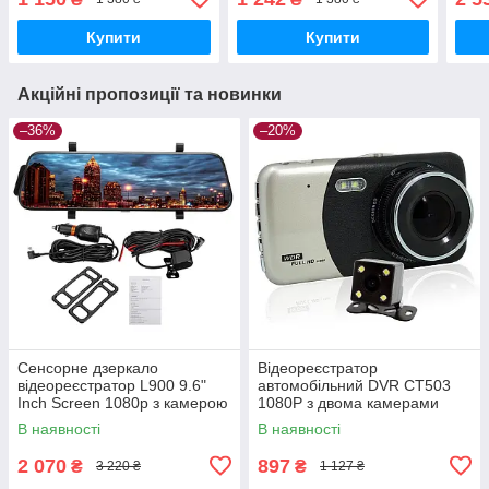
записом D8 1080P
пере
кам
Купити
Купити
Акційні пропозиції та новинки
–36%
–20%
Сенсорне дзеркало
Відеореєстратор
відеореєстратор L900 9.6"
автомобільний DVR CT503
Inch Screen 1080р з камерою
1080P з двома камерами
заднього огляду
В наявності
В наявності
2 070
897
₴
₴
3 220 ₴
1 127 ₴