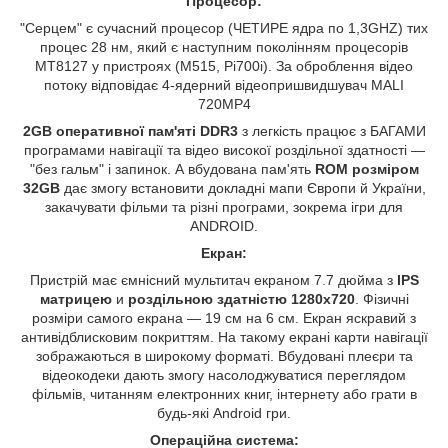
Процесор:
"Серцем" є сучасний процесор (ЧЕТИРЕ ядра по 1,3GHZ) тих
процес 28 нм, який є наступним поколінням процесорів
МТ8127 у пристроях (M515, Pi700i). За оброблення відео
потоку відповідає 4-ядерний відеопришвидшувач MALI
720MP4
2GB оперативної пам'яті DDR3
з легкість працює з БАГАМИ
програмами навігації та відео високої роздільної здатності —
"без гальм" і запинок. А вбудована пам'ять
ROM розміром
32GB
дає змогу встановити докладні мапи Європи й України,
закачувати фільми та різні програми, зокрема ігри для
ANDROID.
Екран:
Пристрій має ємнісний мультитач екраном 7.7 дюйма з
IPS
матрицею
и
роздільною здатністю 1280х720
. Фізичні
розміри самого екрана — 19 см на 6 см. Екран яскравий з
антивідблисковим покриттям. На такому екрані карти навігації
зображаються в широкому форматі. Вбудовані плеєри та
відеокодеки дають змогу насолоджуватися переглядом
фільмів, читанням електронних книг, інтернету або грати в
будь-які Android гри.
Операційна система: