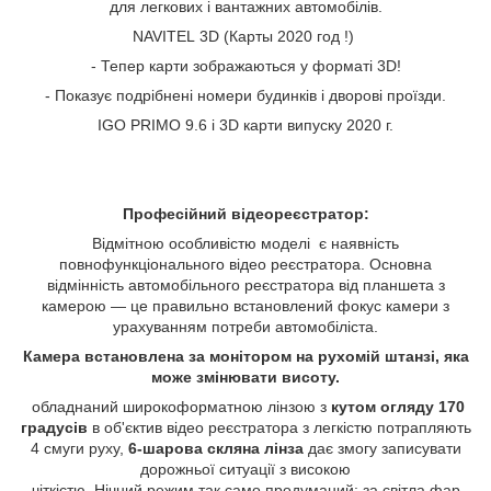
для легкових і вантажних автомобілів.
NAVITEL 3D (Карты 2020 год !)
- Тепер карти зображаються у форматі 3D!
- Показує подрібнені номери будинків і дворові проїзди.
IGO PRIMO 9.6 і 3D карти випуску 2020 г.
Професійний відеореєстратор:
Відмітною особливістю моделі є наявність
повнофункціонального відео реєстратора. Основна
відмінність автомобільного реєстратора від планшета з
камерою — це правильно встановлений фокус камери з
урахуванням потреби автомобіліста.
Камера встановлена за монітором на рухомій штанзі, яка
може змінювати висоту.
обладнаний широкоформатною лінзою з
кутом огляду 170
градусів
в об'єктив відео реєстратора з легкістю потрапляють
4 смуги руху,
6-шарова скляна лінза
дає змогу записувати
дорожньої ситуації з високою
чіткістю. Нічний режим так само продуманий: за світла фар