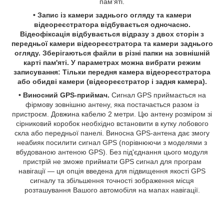
пам'яті.
•
Запис із камери заднього огляду та камери
відеореєстратора відбувається одночасно.
Відеофіксація відбувається відразу з двох сторін з
передньої камери відеореєстратора та камери заднього
огляду. Зберігаються файли в різні папки на зовнішній
карті пам'яті. У параметрах можна вибрати режим
записування: Тільки передня камера відеореєстратора
або обидві камери (відеореєстратор і задня камера).
•
Виносний GPS-приймач.
Сигнал GPS приймається на
фірмову зовнішню антену, яка постачається разом із
пристроєм. Довжина кабелю 2 метри. Цю антену розміром зі
сірниковий коробок необхідно встановити в кутку лобового
скла або передньої панелі. Виносна GPS-антена дає змогу
неабияк посилити сигнал GPS (порівнюючи з моделями з
вбудованою антеною GPS). Без під'єднання цього модуля
пристрій не зможе приймати GPS сигнал для програм
навігації — ця опція введена для підвищення якості GPS
сигналу та збільшення точності зображення місця
розташування Вашого автомобіля на мапах навігації.