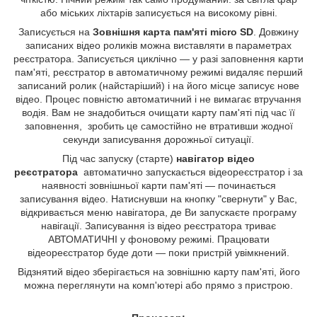
або міських ліхтарів записується на високому рівні.
Записується на
Зовнішня карта пам'яті micro SD
. Довжину
записаних відео роликів можна виставляти в параметрах
реєстратора. Записується циклічно — у разі заповнення карти
пам'яті, реєстратор в автоматичному режимі видаляє перший
записаний ролик (найстаріший) і на його місце записує нове
відео. Процес повністю автоматичний і не вимагає втручання
водія. Вам не знадобиться очищати карту пам'яті під час її
заповнення, зробить це самостійно не втративши жодної
секунди записування дорожньої ситуації.
Під час запуску (старте)
навігатор відео
реєстратора
автоматично запускається відеореєстратор і за
наявності зовнішньої карти пам'яті — починається
записування відео. Натиснувши на кнопку "свернути" у Вас,
відкривається меню навігатора, де Ви запускаєте програму
навігації. Записування із відео реєстратора триває
АВТОМАТИЧНІ у фоновому режимі. Працювати
відеореєстратор буде доти — поки пристрій увімкнений.
Відзнятий відео зберігається на зовнішню карту пам'яті, його
можна переглянути на комп'ютері або прямо з пристрою.