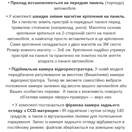
•
Прилад встановлюється на передню панель
(торпедо)
автомобіля.
•
У комплекті
швидке знімне магнітне кріплення на панель
.
Ви з легкістю зніміть пристрій із передньої панелі перед
тривалою стоянкою (наприклад, уночі). Магнітна основа
кріплення кріпиться на 2-сторонній скотч на панелі
автомобіля, а навігатор просто вставляється в це кріплення.
Саме кріплення складаються з двох магнітів на 3М скотчі.
Розмір кожного магніту — 3х6 см. Кріплення надійно утримує
пристрій на панелі та практично не помітно після зняття
апарата з панелі автомобіля.
•
Підіймальна камера відеореєстратора.
У новій моделі
передбачене регулювання за висотою (Више/ниже) камери
відеореєстратора. Тепер ви зможете самостійно вибрати
положення камери залежно від висоти вашого автомобіля або
Ваших особистих переваг. А також є можливість повороту
об'єктива камери ліворуч-праворуч — верх низ.
•
У комплекті постачається
фірмова камера заднього
огляду з CCD-матрицею
і IR-підсвіткою і кутом огляду 140
градусів, а також із віртуальними лініями для полегшення
паркування. Запис із камери заднього огляду відбувається в
постійному режимі. файлові зберігаються на зовнішню карту