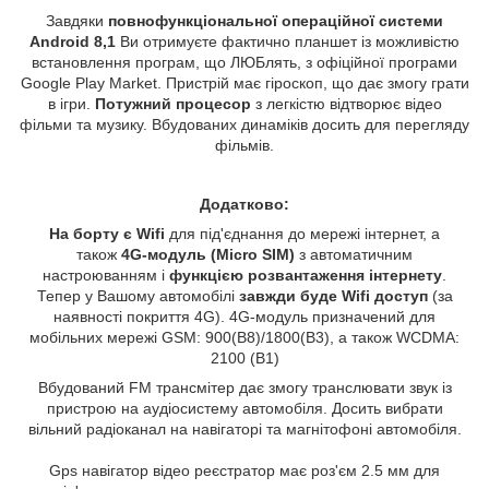
Завдяки
повнофункціональної операційної системи
Android 8,1
Ви отримуєте фактично планшет із можливістю
встановлення програм, що ЛЮБлять, з офіційної програми
Google Play Market. Пристрій має гіроскоп, що дає змогу грати
в ігри.
Потужний процесор
з легкістю відтворює відео
фільми та музику. Вбудованих динаміків досить для перегляду
фільмів.
Додатково:
На борту є Wifi
для під'єднання до мережі інтернет, а
також
4G-модуль (Micro SIM)
з автоматичним
настроюванням і
функцією розвантаження інтернету
.
Тепер у Вашому автомобілі
завжди буде Wifi доступ
(за
наявності покриття 4G). 4G-модуль призначений для
мобільних мережі GSM: 900(B8)/1800(B3), а також WCDMA:
2100 (B1)
Вбудований FM трансмітер дає змогу транслювати звук із
пристрою на аудіосистему автомобіля. Досить вибрати
вільний радіоканал на навігаторі та магнітофоні автомобіля.
Gps навігатор відео реєстратор має роз'єм 2.5 мм для