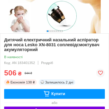
Дитячий електричний назальний аспіратор
для носа Lesko XN-8031 соплевідсмоктувач
акумуляторний
В наявності
Код: AN 183401352
Роздріб
506
₴
644 ₴
Економія
138 ₴
Залишилось
2 дні
Купити
або