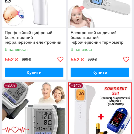
Професійний цифровий
Електронний медичний
безконтактний
безконтактний
інфрачервоний електронний
інфрачервоний термометр
термометр пірометр
WM-104 градусник для
В наявності
В наявності
градусник IT-100
тіла,дітей,предметів
552
552
₴
₴
690 ₴
690 ₴
Купити
Купити
–20%
–14%