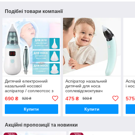
Подібні товари компанії
Дитячий електронний
Аспіратор назальний
Аспі
назальний носової
дитячий для носа
і нос
аспіратор / соплеотсос з
соплевідсмоктувач
регулятором
SNIFFING EQUIPMENT
690
475
575
₴
₴
920 ₴
593 ₴
акумуляторний BABY
FOR CHILDREN (HD-8032)
HEALER
Купити
Купити
Акційні пропозиції та новинки
–25%
–20%