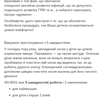
Важливим є той факт, що своєчасне
очищення запобігає розвиток інфекцій, що не допустить
подальшого розвитку ГРВІ та ін., а набагато прискорить
процес одужання.
Особливістю цього пристрою є те, що це абсолютно
безболісна процедура, тож Ваша дитина почуватиметься
цілком комфортно!
Вакуумне пристосування з 5 швидкостями.
У холодну пору року, закладений носик у діток це цілком
нормальне явище. Переважно — це прояв застуди. Оскільки
дітки зовсім маленькі, вони не можуть впоратися з цією
проблемою й очистити свій носик від виділень так, як це
роблять дорослі хлопці. Електричний соплевідсмоктувач
допоможе швидко очистити носик малюка для його чистого
дихання.
XN-8031 має
5 швидкостей роботи
і 2 наконечники:
для найменших
для діток старше 2 років