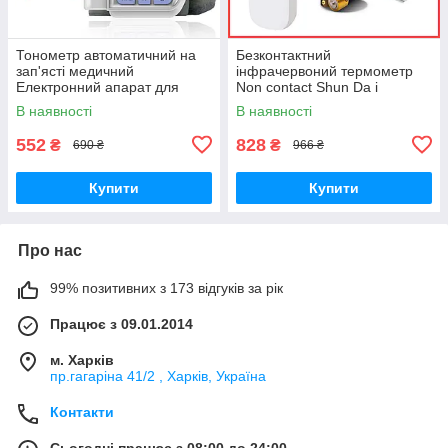
Тонометр автоматичний на
Безконтактний
зап'ясті медичний
інфрачервоний термометр
Електронний апарат для
Non contact Shun Da і
вимірювання Тиску KWL-10
Пульсоксиметр напалечный в
В наявності
В наявності
подарунок з батарейками
552
828
₴
₴
690 ₴
966 ₴
Купити
Купити
Про нас
99% позитивних з 173 відгуків за рік
Працює з 09.01.2014
м. Харків
пр.гагаріна 41/2 , Харків, Україна
Контакти
Сьогодні працює з 08:00 до 24:00