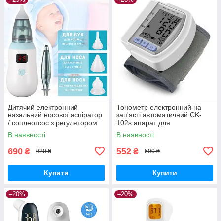
Дитячий електронний
Тонометр електронний на
назальний носової аспіратор
зап'ясті автоматичний CK-
/ соплеотсос з регулятором
102s апарат для
акумуляторний BABY
вимірювання тиску і пульсу
В наявності
В наявності
HEALER
690
552
₴
₴
920 ₴
690 ₴
Купити
Купити
–20%
–20%