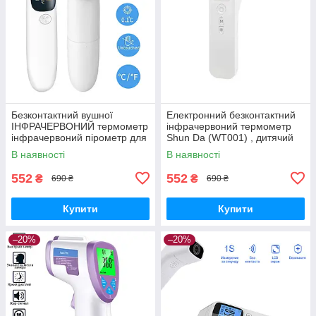
Безконтактний вушної
Електронний безконтактний
ІНФРАЧЕРВОНИЙ термометр
інфрачервоний термометр
інфрачервоний пірометр для
Shun Da (WT001) , дитячий
дітей R9
медичний термометр
В наявності
В наявності
цифровий
552
552
₴
₴
690 ₴
690 ₴
Купити
Купити
–20%
–20%