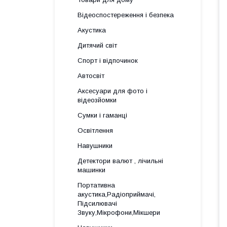
Відеоспостереження і безпека
Акустика
Дитячий світ
Спорт і відпочинок
Автосвіт
Аксесуари для фото і
відеозйомки
Сумки і гаманці
Освітлення
Навушники
Детектори валют , лічильні
машинки
Портативна
акустика,Радіоприймачі,
Підсилювачі
Звуку,Мікрофони,Мікшери