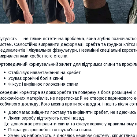
утулість — не тільки естетична проблема, вона згубно позначається
истем. Самостійно виправити деформації хребта та грудної клітки
едикаментів і лікувальної фізкультури. Незамінні спеціальні корсет
икривленнями хребетного стовпа.
ртопедичний коригувальний жилет для підтримки спини та профіл
Стабілізує навантаження на хребет
Усуває хронічні болі в спині
Фіксує і вирівнює положення спини
середині коректора вздовж хребта та попереку з боків розміщені 2 
исокоякісних матеріалів, не перетискає й не створює парникового е
собливого догляду, його можна прати хоч щодня, і навіть після сот
Допомагає зміцнити поставу та вирівняти хребет, не вдаючись
Лямки виробу відтягують плечі назад.
Це допомагає розправити спину та фіксує корпус у правильному 
Покращує кровообіг і тонізує м'язи спини.
Зменшує набряклість, відновлює нервову систему, сприятливо 