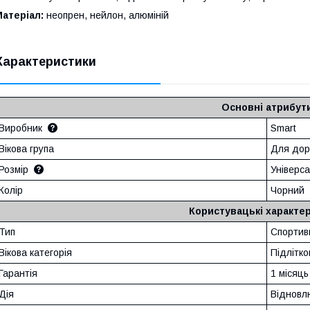
атеріал:
неопрен, нейлон, алюміній
Характеристики
Основні атрибут
Виробник
Smart
Вікова група
Для дор
Розмір
Універс
Колір
Чорний
Користувацькі характе
Тип
Спортив
Вікова категорія
Підлітко
Гарантія
1 місяць
Дія
Відновл