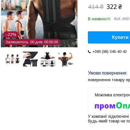
322 ₴
414 ₴
В наявності
Код:
AND
–22%
Купити
Залишилось
0
0
днів
0
0
0
0
0
0
+380 (98) 346-40-42
повернення товару п
У компанії підключені
будь-який товар не п