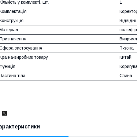
Кількість у комплекті, шт.
1
Комплектація
Коректо
Конструкція
Відвідні
Матеріал
поліефі
Призначення
Випрямл
Сфера застосування
Т-зона
Країна-виробник товару
Китай
Функція
Коригув
Частина тіла
Спина
арактеристики