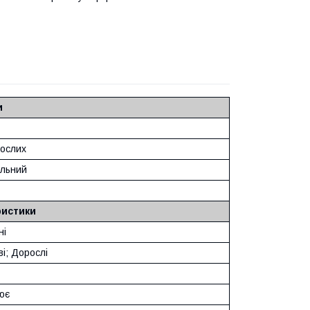
и
ослих
альний
ристики
ні
ві; Дорослі
ює