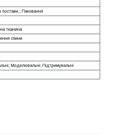
р постави,; Паковання
рна тканина
ення спини
альні; Моделювальні; Підтримувальні