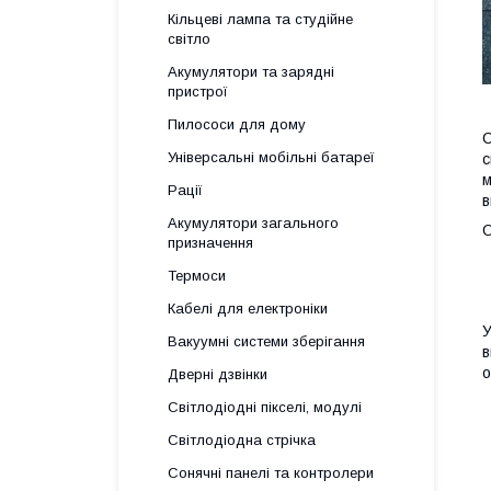
Кільцеві лампа та студійне
світло
Акумулятори та зарядні
пристрої
Пилососи для дому
С
Універсальні мобільні батареї
с
м
Рації
в
Акумулятори загального
О
призначення
Термоси
Кабелі для електроніки
У
Вакуумні системи зберігання
в
о
Дверні дзвінки
Світлодіодні пікселі, модулі
Світлодіодна стрічка
Сонячні панелі та контролери