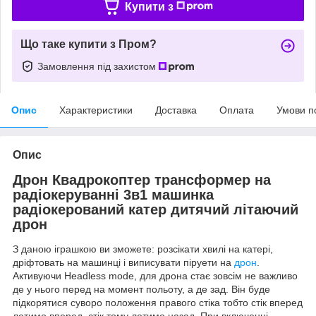
Купити з
Що таке купити з Пром?
Замовлення під захистом
Опис
Характеристики
Доставка
Оплата
Умови п
Опис
Дрон Квадрокоптер трансформер на
радіокеруванні 3в1 машинка
радіокерований катер дитячий літаючий
дрон
З даною іграшкою ви зможете: розсікати хвилі на катері,
дріфтовать на машинці і виписувати піруети на
дрон
.
Активуючи Headless mode, для дрона стає зовсім не важливо
де у нього перед на момент польоту, а де зад. Він буде
підкорятися суворо положення правого стіка тобто стік вперед