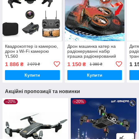
Квадрокоптер із камерою,
Дрон машинка катер на
Дитя
дрон з Wi-Fi камерою
радіокеруванні набір
раді
YLS60
іграшка радіокерований
тра
квадрокоптер Trix 3в1 K2
EXT
1 886
1 150
1 1
₴
₴
2 070 ₴
1 380 ₴
керу
Купити
Купити
Акційні пропозиції та новинки
–20%
–20%