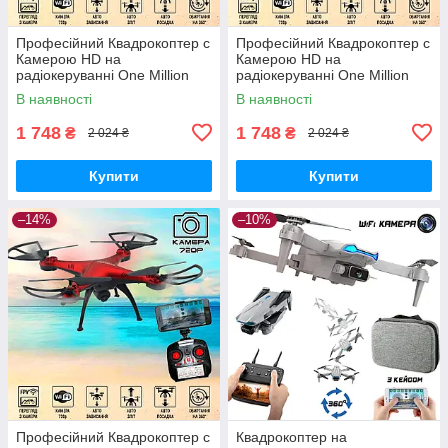
Професійний Квадрокоптер c
Професійний Квадрокоптер c
Камерою HD на
Камерою HD на
радіокеруванні One Million
радіокеруванні One Million
дрон для відеозйомки Blue
дрон для відеозйомки Black
В наявності
В наявності
1 748
1 748
₴
₴
2 024 ₴
2 024 ₴
Купити
Купити
–14%
–10%
Професійний Квадрокоптер c
Квадрокоптер на