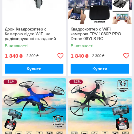
Дрон Квадрокоптер c
Квадрокоптер c WiFi
Камерою відео WIFI на
камерою FPV 1080P PRO
радіокеруванні складаний
Drone 06YLS RC
для дітей Phantom D5
радіокерований дрон
В наявності
В наявності
радіокерований дрон
складаний компактний
1 840
1 840
₴
₴
2 300 ₴
2 300 ₴
Купити
Купити
–14%
–14%