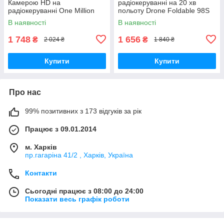
Камерою HD на
радіокеруванні на 20 хв
радіокеруванні One Million
польоту Drone Foldable 98S
дрон для відеозйомки Red
дрон з WiFi камерою PRO
В наявності
В наявності
Білий
1 748
1 656
₴
₴
2 024 ₴
1 840 ₴
Купити
Купити
Про нас
99% позитивних з 173 відгуків за рік
Працює з 09.01.2014
м. Харків
пр.гагаріна 41/2 , Харків, Україна
Контакти
Сьогодні працює з 08:00 до 24:00
Показати весь графік роботи