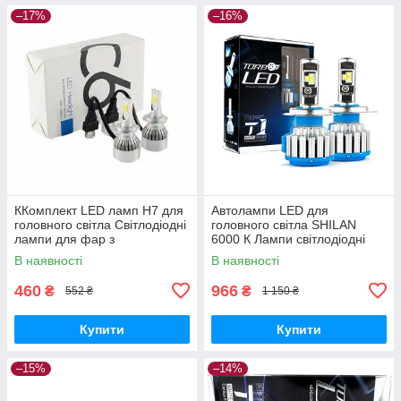
–17%
–16%
ККомплект LED ламп H7 для
Автолампи LED для
головного світла Світлодіодні
головного світла SHILAN
лампи для фар з
6000 К Лампи світлодіодні
вентилятором Автолампи 12v
LED для фар патрон H4 тип
В наявності
В наявності
COB
T1
460
966
₴
₴
552 ₴
1 150 ₴
Купити
Купити
–15%
–14%