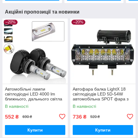
Акційні пропозиції та новинки
–20%
–20%
Автомобільні лампи
Автофара балка LightX 18
світлодіодні LED 4000 lm
світлодіодів LED 5D-54W
ближнього, дальнього світла
автомобільна SPOT фара з
RIAS S1-H11 потужні лампи
регулюванням нахилу
В наявності
В наявності
для фар
Чорний
552
736
₴
₴
690 ₴
920 ₴
Купити
Купити