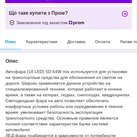
Що таке купити з Пром?
Замовлення під захистом
Опис
Характеристики
Доставка
Оплата
Умови п
Опис
Автофара (18 LED) 5D-54W mix используется для установки
на транспортные средства для обозначения их светом на
дороге. Широко применяется данное устройство на
специализированной технике, которая работает в ночное
время, а также на катерах, лодках, снегоходах, квадроциклах.
Светодиодная фара на авто позволяет обеспечить
комфортные условия работы или передвижение в темное
время, увеличивает безопасность эксплуатации
транспортного средства. Основным правилом является
полное соответствие характеристик балки системе
автомобиля.
ЛЕД-фара подбирается в зависимости от потребности