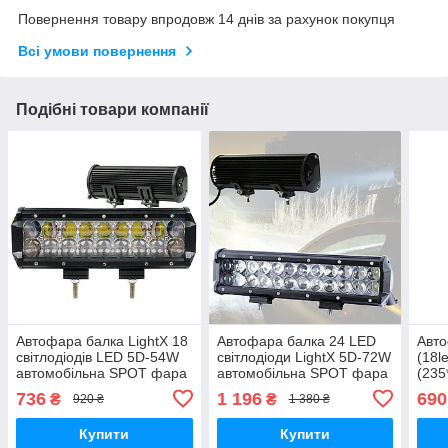
Повернення товару впродовж 14 днів за рахунок покупця
Всі умови повернення
Подібні товари компанії
Автофара балка LightX 18
Автофара балка 24 LED
Авто
світлодіодів LED 5D-54W
світлодіоди LightX 5D-72W
(18l
автомобільна SPOT фара
автомобільна SPOT фара
(235
з регулюванням нахилу
Чорна
736
1 196
690
₴
₴
920 ₴
1 380 ₴
Чорний
Купити
Купити