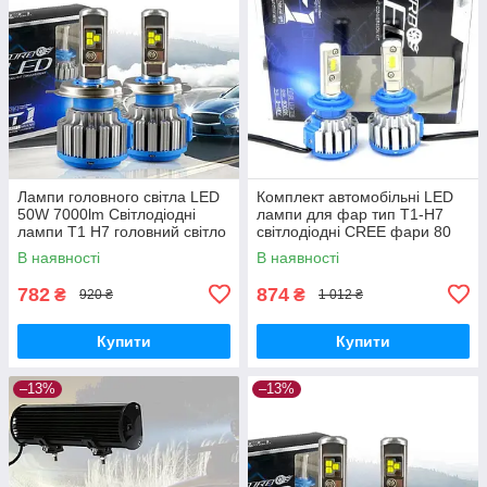
Лампи головного світла LED
Комплект автомобільні LED
50W 7000lm Світлодіодні
лампи для фар тип T1-H7
лампи T1 H7 головний світло
світлодіодні CREE фари 80
з активним охолодженням
Вт головний світло
В наявності
В наявності
782
874
₴
₴
920 ₴
1 012 ₴
Купити
Купити
–13%
–13%