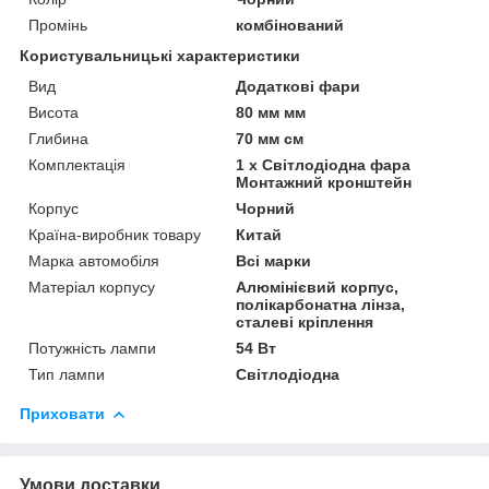
Промінь
комбінований
Користувальницькі характеристики
Вид
Додаткові фари
Висота
80 мм мм
Глибина
70 мм см
Комплектація
1 х Світлодіодна фара
Монтажний кронштейн
Корпус
Чорний
Країна-виробник товару
Китай
Марка автомобіля
Всі марки
Матеріал корпусу
Алюмінієвий корпус,
полікарбонатна лінза,
сталеві кріплення
Потужність лампи
54 Вт
Тип лампи
Світлодіодна
Приховати
Умови доставки