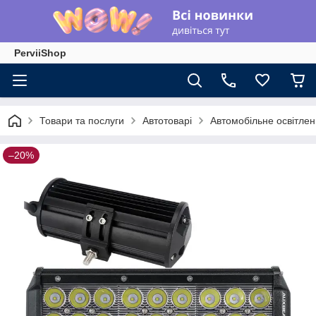
PerviiShop
Товари та послуги
Автотоварі
Автомобільне освітле
–20%