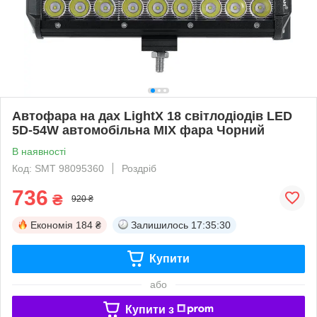
Автофара на дах LightX 18 світлодіодів LED
5D-54W автомобільна MIX фара Чорний
В наявності
Код: SMT 98095360
Роздріб
736
₴
920 ₴
Економія
184 ₴
Залишилось
17:35:30
Купити
або
Купити з