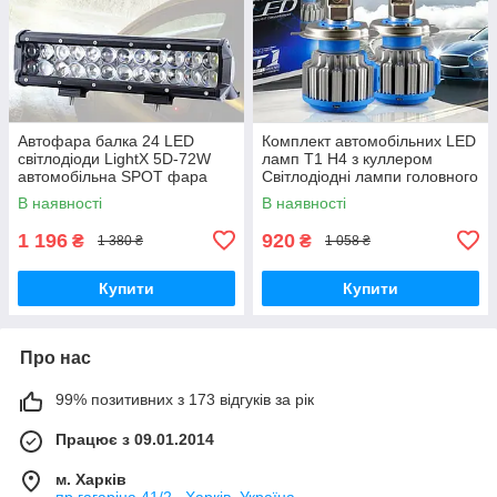
Автофара балка 24 LED
Комплект автомобільних LED
світлодіоди LightX 5D-72W
ламп T1 H4 з куллером
автомобільна SPOT фара
Світлодіодні лампи головного
Чорна
світло фар 50W
В наявності
В наявності
1 196
920
₴
₴
1 380 ₴
1 058 ₴
Купити
Купити
Про нас
99% позитивних з 173 відгуків за рік
Працює з 09.01.2014
м. Харків
пр.гагаріна 41/2 , Харків, Україна