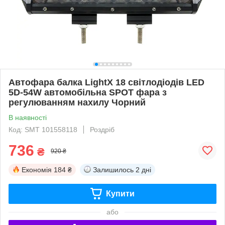
Автофара балка LightX 18 світлодіодів LED
5D-54W автомобільна SPOT фара з
регулюванням нахилу Чорний
В наявності
Код: SMT 101558118
Роздріб
736
₴
920 ₴
Економія
184 ₴
Залишилось
2 дні
Купити
або