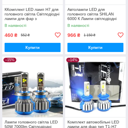
ККомплект LED ламп H7 для
Автолампи LED для
головного світла Світлодіодні
головного світла SHILAN
лампи для фар з
6000 К Лампи світлодіодні
вентилятором Автолампи 12v
LED для фар патрон H4 тип
В наявності
В наявності
COB
T1
460
966
₴
₴
552 ₴
1 150 ₴
Купити
Купити
–15%
–14%
Лампи головного світла LED
Комплект автомобільні LED
50W 7000lm Світлодіодні
лампи для фар тип T1-H7