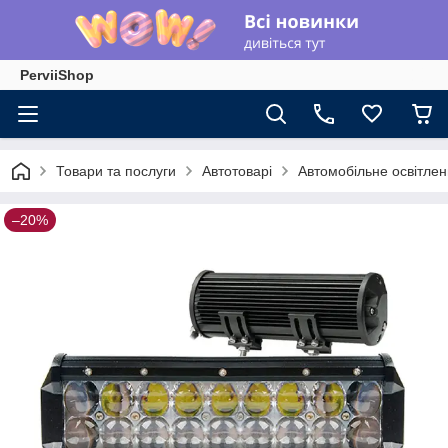
PerviiShop
Товари та послуги
Автотоварі
Автомобільне освітле
–20%