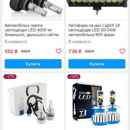
Автомобільні лампи
Автофара на дах LightX 18
світлодіодні LED 4000 lm
світлодіодів LED 5D-54W
ближнього, дальнього світла
автомобільна MIX фара
RIAS S1-H11 потужні лампи
Чорний
В наявності
В наявності
для фар
552
736
₴
₴
690 ₴
920 ₴
Купити
Купити
–17%
–16%