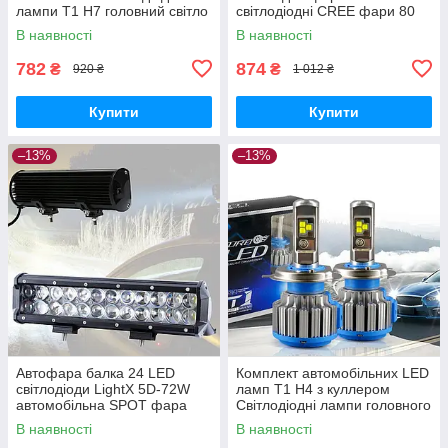
лампи T1 H7 головний світло
світлодіодні CREE фари 80
з активним охолодженням
Вт головний світло
В наявності
В наявності
782
874
₴
₴
920 ₴
1 012 ₴
Купити
Купити
–13%
–13%
Автофара балка 24 LED
Комплект автомобільних LED
світлодіоди LightX 5D-72W
ламп T1 H4 з куллером
автомобільна SPOT фара
Світлодіодні лампи головного
Чорна
світло фар 50W
В наявності
В наявності