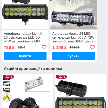
Автофара на дах LightX
Автофара балка 24 LED
18 світлодіодів LED 5D-
світлодіоди LightX 5D-72W
54W автомобільна MIX
автомобільна SPOT фара
фара Чорний
Чорна
736
1 196
₴
₴
920 ₴
1 380 ₴
Купити
Купити
Акційні пропозиції та новинки
–20%
–20%