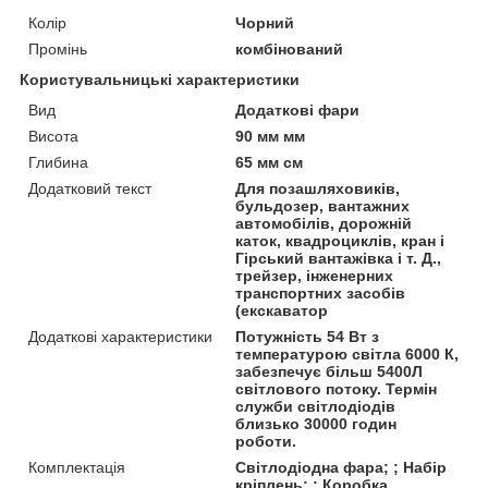
Колір
Чорний
Промінь
комбінований
Користувальницькі характеристики
Вид
Додаткові фари
Висота
90 мм мм
Глибина
65 мм см
Додатковий текст
Для позашляховиків,
бульдозер, вантажних
автомобілів, дорожній
каток, квадроциклів, кран і
Гірський вантажівка і т. Д.,
трейзер, інженерних
транспортних засобів
(екскаватор
Додаткові характеристики
Потужність 54 Вт з
температурою світла 6000 К,
забезпечує більш 5400Л
світлового потоку. Термін
служби світлодіодів
близько 30000 годин
роботи.
Комплектація
Світлодіодна фара; ; Набір
кріплень; ; Коробка