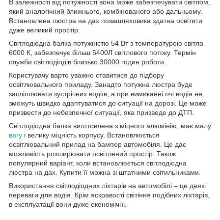
В залежності від потужності вона може забезпечувати світлом,
який аналогічний ближнього, комбінованого або дальньому.
Встановлена люстра на дах позашляховика здатна освітити
дуже великий простір.
Світлодіодна балка потужністю 54 Вт з температурою світла
6000 К, забезпечує більш 5400Л світлового потоку. Термін
служби світлодіодів близько 30000 годин роботи.
Користувачу варто уважно ставитися до підбору
освітлювального приладу. Занадто потужна люстра буде
засліплювати зустрічних водіїв, а при вимиканні очі водія не
зможуть швидко адаптуватися до ситуації на дорозі. Це може
призвести до небезпечної ситуації, яка призведе до ДТП.
Світлодіодна балка виготовлена з міцного алюмінію, має малу
вагу
і велику міцність корпусу. Встановлюється
освітлювальний прилад на бампер автомобіля. Це дає
можливість розширювати освітлений простір. Також
популярний варіант, коли встановлюється світлодіодна
люстра на дах. Купити її можна зі штатними світильниками.
Використання світлодіодних ліхтарів на автомобілі – це деякі
переваги для водія. Крім яскравості світіння подібних ліхтарів,
в експлуатації вони дуже економічні.