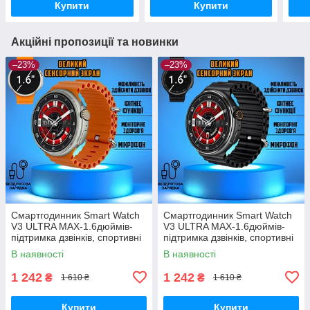
Купити
Купити
Акційні пропозиції та новинки
–23%
–23%
Смартгодинник Smart Watch
Смартгодинник Smart Watch
V3 ULTRA MAX-1.6дюймів-
V3 ULTRA MAX-1.6дюймів-
підтримка дзвінків, спортивні
підтримка дзвінків, спортивні
режими Orange
режими Black
В наявності
В наявності
1 242
1 242
₴
₴
1 610 ₴
1 610 ₴
Купити
Купити