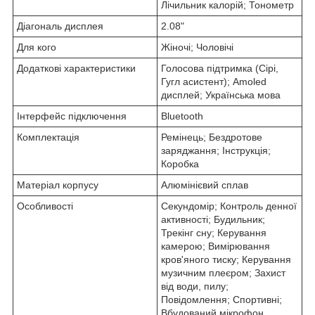
Лічильник калорій; Тонометр
Діагональ дисплея
2.08"
Для кого
Жіночі; Чоловічі
Додаткові характеристики
Голосова підтримка (Сірі,
Гугл асистент); Amoled
дисплей; Українська мова
Інтерфейс підключення
Bluetooth
Комплектація
Ремінець; Бездротове
заряджання; Інструкція;
Коробка
Матеріал корпусу
Алюмінієвий сплав
Особливості
Секундомір; Контроль денної
активності; Будильник;
Трекінг сну; Керування
камерою; Вимірювання
кров'яного тиску; Керування
музичним плеєром; Захист
від води, пилу;
Повідомлення; Спортивні;
Вбудований мікрофон