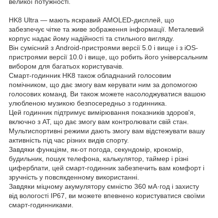
великої потужності.
HK8 Ultra — мають яскравий AMOLED-дисплей, що
забезпечує чітке та живе зображення інформації. Металевий
корпус надає йому надійності та стильного вигляду.
Він сумісний з Android-пристроями версії 5.0 і вище і з iOS-
пристроями версії 10.0 і вище, що робить його універсальним
вибором для багатьох користувачів.
Смарт-годинник HK8 також обладнаний голосовим
помічником, що дає змогу вам керувати ним за допомогою
голосових команд. Ви також можете насолоджуватися вашою
улюбленою музикою безпосередньо з годинника.
Цей годинник підтримує вимірювання показників здоров'я,
включно з АТ, що дає змогу вам контролювати свій стан.
Мультиспортивні режими дають змогу вам відстежувати вашу
активність під час різних видів спорту.
Завдяки функціям, як-от погода, секундомір, крокомір,
будильник, пошук телефона, калькулятор, таймер і різні
циферблати, цей смарт-годинник забезпечить вам комфорт і
зручність у повсякденному використанні.
Завдяки міцному акумулятору ємністю 360 мА·год і захисту
від вологості IP67, ви можете впевнено користуватися своїми
смарт-годинниками.