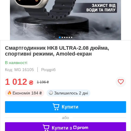
Смартгодинник HK8 ULTRA-2.08 дюйма,
спортивні режими, Amoled-екран
В наявності
Код: MG 16105
Роздріб
1 012
₴
1 196 ₴
Економія
184 ₴
Залишилось
2 дні
Купити
або
Купити з