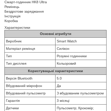
Смарт-годинник HK8 Ultra
Ремінець
Бездротове заряджання
Інструкція
Коробка
Характеристики
Основні атрибути
Виробник
Smart Watch
Матеріал ремінця
Силікон
Тип
Розумні годинники
Тип дисплея
Кольоровий
Користувацькі характеристики
Версія Bluetooth
5.0
Вбудований мікрофон
Да
Вбудований пульсометр
З вбудованим пульсометром
Гарантія
3 місяці
Датчики
Пульсометр; Крокомір;