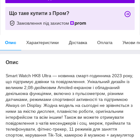
Що таке купити з Пром?
Замовлення під захистом
Опис
Характеристики
Доставка
Оплата
Умови п
Опис
Smart Watch HK8 Ultra — новинка смарт-годинника 2023 року,
що підтримує дзвінки та повідомлення. Унікальний дизайн із
великим 2,08-дюймовим Amoled-екраном і обладнаний
декількома функціями, включно з пульсометром, різними
датчиками, режимами спортивної активності та підтримкою
Always on Display. Жодна модель на сьогодні не зрівняється з
ними за якістю дисплея, плавністю роботи, оригінальним
інтерфейсом та всім іншим! Також ви можете отримувати
повідомлення з чатів месенджерів і соц. мереж, приймати та
телефонувати, фітнес-трекер, 11 режимів для заняття
спортом, керування Tik-Tok, камерою й музикою + акумулятор