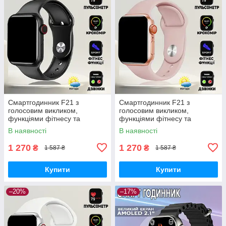
Смартгодинник F21 з
Смартгодинник F21 з
голосовим викликом,
голосовим викликом,
функціями фітнесу та
функціями фітнесу та
здоров'я, з можливістю
здоров'я, з можливістю
В наявності
В наявності
бездротового заряджання
бездротового заряджання
Чорний
Рожевий
1 270
1 270
₴
₴
1 587 ₴
1 587 ₴
Купити
Купити
–20%
–17%