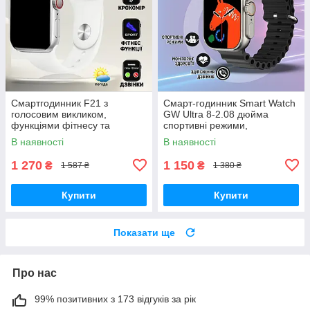
Смартгодинник F21 з
Смарт-годинник Smart Watch
голосовим викликом,
GW Ultra 8-2.08 дюйма
функціями фітнесу та
спортивні режими,
здоров'я, з можливістю
моніторинг здоров'я, дзвінки
В наявності
В наявності
бездротового заряджання
Black
Білий
1 270
1 150
₴
₴
1 587 ₴
1 380 ₴
Купити
Купити
Показати ще
Про нас
99% позитивних з 173 відгуків за рік