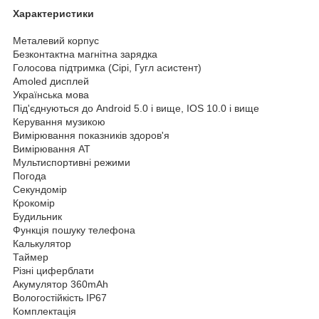
Характеристики
Металевий корпус
Безконтактна магнітна зарядка
Голосова підтримка (Сірі, Гугл асистент)
Amoled дисплей
Українська мова
Під'єднуються до Android 5.0 і вище, IOS 10.0 і вище
Керування музикою
Вимірювання показників здоров'я
Вимірювання АТ
Мультиспортивні режими
Погода
Секундомір
Крокомір
Будильник
Функція пошуку телефона
Калькулятор
Таймер
Різні циферблати
Акумулятор 360mAh
Вологостійкість IP67
Комплектація