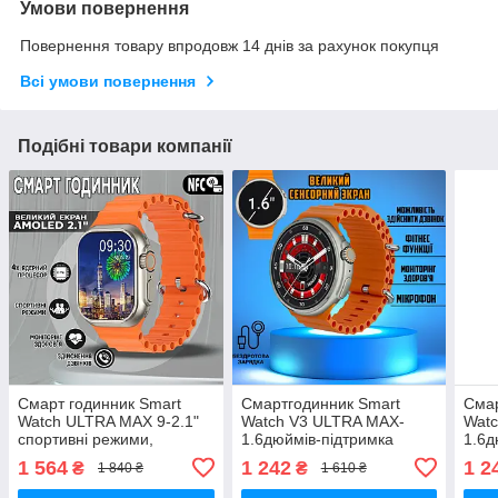
Умови повернення
Повернення товару впродовж 14 днів за рахунок покупця
Всі умови повернення
Подібні товари компанії
Смарт годинник Smart
Смартгодинник Smart
Смар
Watch ULTRA MAX 9-2.1"
Watch V3 ULTRA MAX-
Wat
спортивні режими,
1.6дюймів-підтримка
1.6д
цілодобовий моніторинг
дзвінків, спортивні режими
дзві
1 564
1 242
1 2
₴
₴
1 840 ₴
1 610 ₴
здоров'я Orange
Orange
Blac