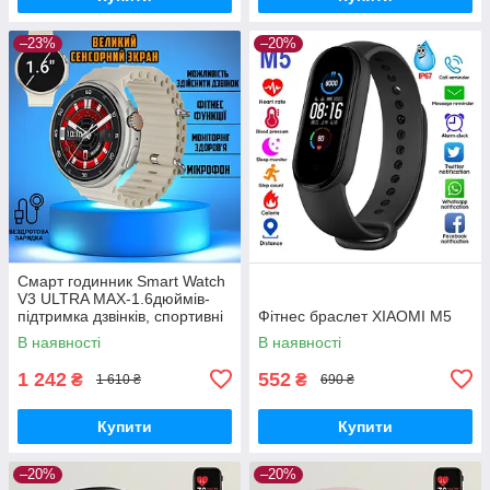
–23%
–20%
Смарт годинник Smart Watch
V3 ULTRA MAX-1.6дюймів-
підтримка дзвінків, спортивні
Фітнес браслет XIAOMI M5
режими Beige
В наявності
В наявності
1 242
552
₴
₴
1 610 ₴
690 ₴
Купити
Купити
–20%
–20%