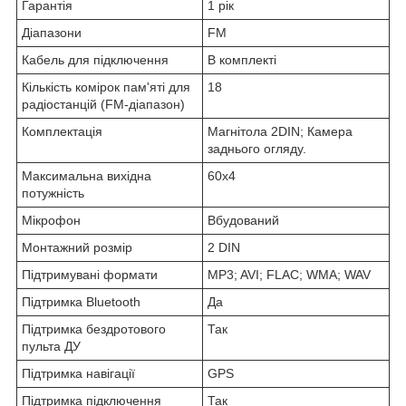
Гарантія
1 рік
Діапазони
FM
Кабель для підключення
В комплекті
Кількість комірок пам'яті для
18
радіостанцій (FM-діапазон)
Комплектація
Магнітола 2DIN; Камера
заднього огляду.
Максимальна вихідна
60х4
потужність
Мікрофон
Вбудований
Монтажний розмір
2 DIN
Підтримувані формати
MP3; AVI; FLAC; WMA; WAV
Підтримка Bluetooth
Да
Підтримка бездротового
Так
пульта ДУ
Підтримка навігації
GPS
Підтримка підключення
Так