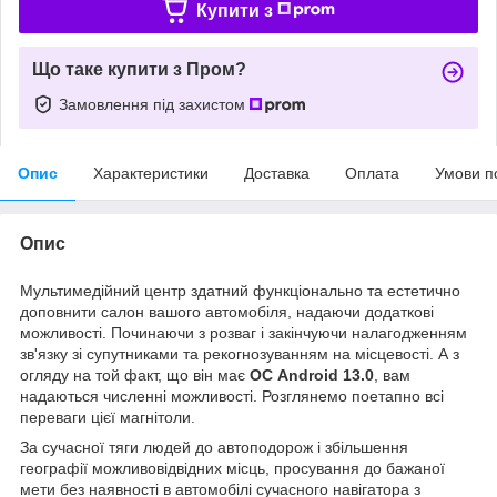
Купити з
Що таке купити з Пром?
Замовлення під захистом
Опис
Характеристики
Доставка
Оплата
Умови п
Опис
Мультимедійний центр здатний функціонально та естетично
доповнити салон вашого автомобіля, надаючи додаткові
можливості. Починаючи з розваг і закінчуючи налагодженням
зв'язку зі супутниками та рекогнозуванням на місцевості. А з
огляду на той факт, що він має
ОС Android 13.0
, вам
надаються численні можливості. Розглянемо поетапно всі
переваги цієї магнітоли.
За сучасної тяги людей до автоподорож і збільшення
географії можливовідвідних місць, просування до бажаної
мети без наявності в автомобілі сучасного навігатора з