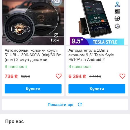
Автомобільні колонки круглі
Автомагнітола 1Din з
5" UBL-1396-600W (пік)/60 Вт
екраном 9.5" Tesla Style
(ном) 3 смугі динаміки
9510A на Android 2
коаксіальні
Ram+16gb Storage
В наявності
В наявності
736
6 394
₴
₴
920 ₴
7 774 ₴
Купити
Купити
Показати ще
Про нас