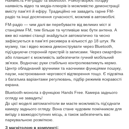
Наявність FM-радіо та Bluetooth. Різноутворює поїздку
наявність відео та медіа-плеєрів із можливістю демонстрації
вмісту пам'яті й ефіру. Традиційно не завадить гарне FM-
радіо та інші досягнення сучасності, можливі в автомобілі.
FM-радіо — чим далі ви перебуваєте від великих міст зі
станціями FM, тим більше та чутливіше має бути антена. А
вже всі наявні станції знайдуться автоматично та чесно
зафіксуються в пам'яті ресивера в кількості до 18 штук. Як
музику, так і відео можна демонструвати через Bluetooth,
під'єднуючи сторонній пристрій із записами. Через смартфон
або планшет є можливість забезпечити гучний мобільний
зв'язок. Водночас руки стабільно контролюватимуть кермо.
Центр обладнаний зручними та наочними функціями пошуку,
паузи, настроювання черговості відтворення тощо. Є підсвітка
з багатьма варіантами регулювань, підбір режимів яскравості
екрана.
Bluetooth-монола з функцією Hands Free. Камера заднього
огляду не завадить!
До цієї моделі автомагнітоли ви маєте можливість під'єднати
камеру заднього огляду. Вона стане чудовим помічником для
виїзду з важкодоступних місць, а також забезпечить вас
паркувальною розміткою.
З магнітолою в комплекті: