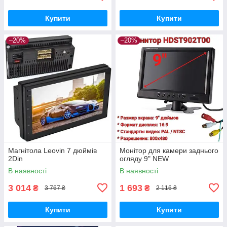
Купити
Купити
–20%
–20%
Магнітола Leovin 7 дюймів
Монітор для камери заднього
2Din
огляду 9" NEW
В наявності
В наявності
3 014
1 693
₴
₴
3 767 ₴
2 116 ₴
Купити
Купити