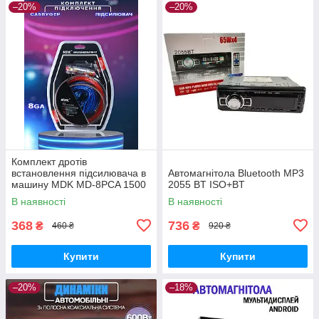
–20%
–20%
Комплект дротів
встановлення підсилювача в
Автомагнітола Bluetooth MP3
машину MDK MD-8PCA 1500
2055 BT ISO+BT
Вт Комплект кабелів для
В наявності
В наявності
автозвуку
368
736
₴
₴
460 ₴
920 ₴
Купити
Купити
–20%
–18%