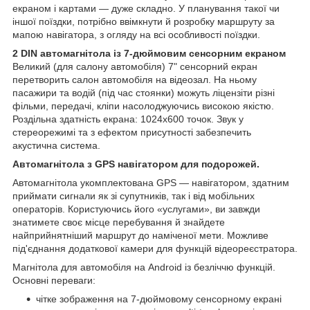
екраном і картами — дуже складно. У планування такої чи
іншої поїздки, потрібно ввімкнути й розробку маршруту за
мапою навігатора, з огляду на всі особливості поїздки.
2 DIN автомагнітола із 7-дюймовим сенсорним екраном
Великий (для салону автомобіля) 7" сенсорний екран
перетворить салон автомобіля на відеозал. На ньому
пасажири та водій (під час стоянки) можуть ліцензіти різні
фільми, передачі, кліпи насолоджуючись високою якістю.
Роздільна здатність екрана: 1024х600 точок. Звук у
стереорежимі та з ефектом присутності забезпечить
акустична система.
Автомагнітола з GPS навігатором для подорожей.
Автомагнітола укомплектована GPS — навігатором, здатним
приймати сигнали як зі супутників, так і від мобільних
операторів. Користуючись його «услугами», ви завжди
знатимете своє місце перебування й знайдете
найприйнятніший маршрут до наміченої мети. Можливе
під'єднання додаткової камери для функцій відеореєстратора.
Магнітола для автомобіля на Android із безліччю функцій.
Основні переваги:
чітке зображення на 7-дюймовому сенсорному екрані