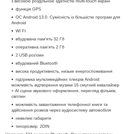
з високою роздільною здатністю multi-touch екрані
функція GPS
ОС Android 13.0. Сумісність із більшістю програм для
Android
WI FI
вбудована пам'ять 32 Гб
оперативна пам'ять 2 Гб
2 USB роз'єми
вбудований Bluetooth
висока продуктивність, низьке енергоспоживання
підтримка мультимедійних плеєрів Android:
можливість відтворення музики 16 смугний еквалайзер
+ AI сцени звукового оформлення, перегляд фільмів,
світлин
можливість завантаження телефонної книги та
здійснення розмов через аудіосистему автомобіля
невеликі габарити
типорозмір: 2DIN