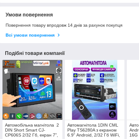
Умови повернення
Повернення товару впродовж 14 днів за рахунок покупця
Всі умови повернення
Подібні товари компанії
Автомобільна магнітола 2
Автомагнітола 1DIN CML
Авто
DIN Short Smart CJ-
Play TS6280A з екраном
Andr
CP606S 2/32 Гб, екран 7",
6.9" Android, 2/32 Гб WiFi,
16G 