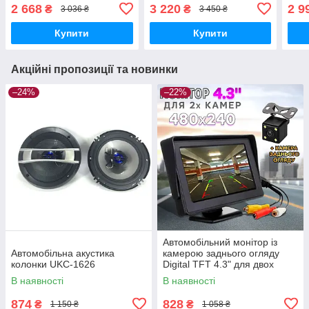
GPS/Bluetooth/Wi
GPS, Bluetooth, Easylink
GPS
2 668
3 220
2 9
₴
₴
3 036 ₴
3 450 ₴
Fi/Android 13.0
ДК+К
огля
Купити
Купити
Акційні пропозиції та новинки
–24%
–22%
Автомобільний монітор із
Автомобільна акустика
камерою заднього огляду
колонки UKC-1626
Digital TFT 4.3" для двох
камер, паркувальний екран
В наявності
В наявності
874
828
₴
₴
1 150 ₴
1 058 ₴