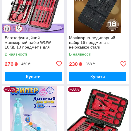
Багатофункційний
Манікюрно-педикюрний
манікюрний набір WOW
набір 16 предметів із
10Kit, 10 предметів для
неіржавкої сталі
манікюру та педикюру в чохлі
подарунковий Чорний
В наявності
В наявності
276
230
₴
₴
460 ₴
368 ₴
Купити
Купити
–38%
–33%