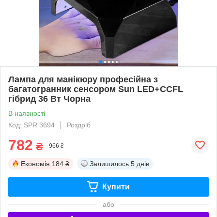
Лампа для манікюру професійна з
багатогранник сенсором Sun LED+CCFL
гібрид 36 Вт Чорна
В наявності
Код: SPR 3694
Роздріб
782
₴
966 ₴
Економія
184 ₴
Залишилось
5 днів
Купити
або