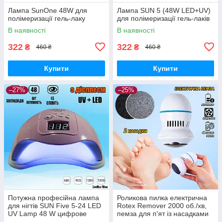
Лампа SunOne 48W для
Лампа SUN 5 (48W LED+UV)
полімеризації гель-лаку
для полімеризації гель-лаків
В наявності
В наявності
322
322
₴
₴
460 ₴
460 ₴
Купити
Купити
–27%
–25%
Потужна професійна лампа
Роликова пилка електрична
для нігтів SUN Five 5-24 LED
Rotex Remover 2000 об./хв,
UV Lamp 48 W цифрове
пемза для п'ят із насадками
табло, USB Рожева