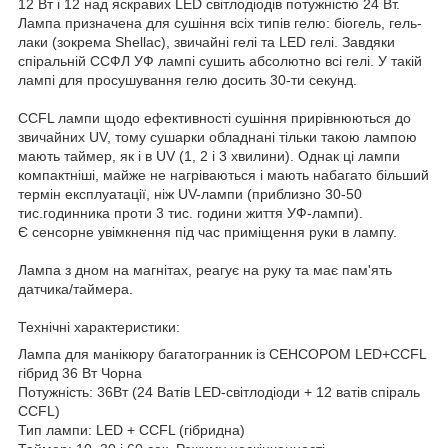
12 Вт і 12 над яскравих LED світлодіодів потужністю 24 Вт.
Лампа призначена для сушіння всіх типів гелю: біогель, гель-
лаки (зокрема Shellac), звичайні гелі та LED гелі. Завдяки
спіральній ССФЛ УФ лампі сушить абсолютно всі гелі. У такій
лампі для просушування гелю досить 30-ти секунд.
CCFL лампи щодо ефективності сушіння прирівнюються до
звичайних UV, тому сушарки обладнані тільки такою лампою
мають таймер, як і в UV (1, 2 і 3 хвилини). Однак ці лампи
компактніші, майже не нагріваються і мають набагато більший
термін експлуатації, ніж UV-лампи (приблизно 30-50
тис.годинника проти 3 тис. години життя УФ-лампи).
Є сенсорне увімкнення під час приміщення руки в лампу.
Лампа з дном на магнітах, реагує на руку та має пам'ять
датчика/таймера.
Технічні характеристики:
Лампа для манікюру багатогранник із СЕНСОРОМ LED+CCFL
гібрид 36 Вт Чорна
Потужність: 36Вт (24 Ватів LED-світлодіоди + 12 ватів спіраль
CCFL)
Тип лампи: LED + CCFL (гібридна)