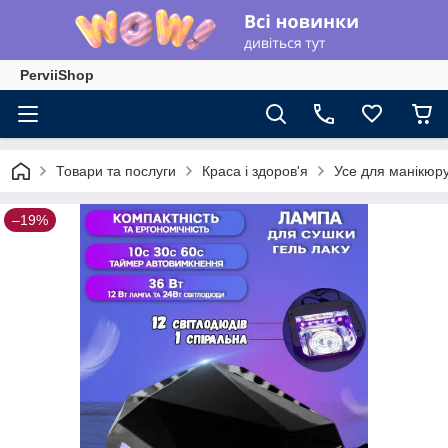
PerviiShop
Товари та послуги
Краса і здоров'я
Усе для манікюру
–19%