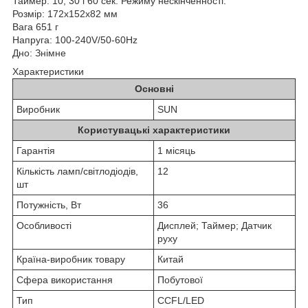
Таймер: 10, 30 і 60 сек. Режиму нескінченності.
Розмір: 172х152х82 мм
Вага 651 г
Напруга: 100-240V/50-60Hz
Дно: Знімне
Характеристики
Основні
Виробник
SUN
Користувацькі характеристики
Гарантія
1 місяць
Кількість ламп/світлодіодів,
12
шт
Потужність, Вт
36
Особливості
Дисплей; Таймер; Датчик
руху
Країна-виробник товару
Китай
Сфера використання
Побутової
Тип
CCFL/LED