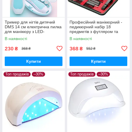
Тример для нігтів дитячий
Професійний манікюрний -
DMS 14 см електрична пилка
педикюрний набір 18
для манікюру з LED-
предметів з футляром та
підсвіткою Блакитний
ножицями
В наявності
В наявності
230
368
₴
₴
368 ₴
552 ₴
Купити
Купити
Топ продажів
–30%
Топ продажів
–30%