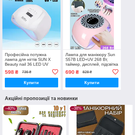
Професійна потужна
Лампа для манікюру Sun
лампа для нігтів SUN X
S57B LED+UV 268 Вт,
Beauty nail 36 LED UV
таймер, дисплей, підсвітка
Lamp 54W цифрове табло
598
690
₴
₴
736 ₴
828 ₴
Біла
Купити
Купити
Акційні пропозиції та новинки
–40%
–38%