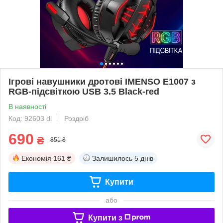
Ігрові навушники дротові IMENSO E1007 з
RGB-підсвіткою USB 3.5 Black-red
В наявності
Код: 92603 dl
Роздріб
690
₴
851 ₴
Економія
161 ₴
Залишилось
5 днів
Купити
або
Купити з