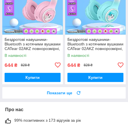
Бездротові навушники-
Бездротові навушники-
Bluetooth з котячими вушками
Bluetooth з котячими вушками
CATear 02AKZ повнорозмірні,
CATear 02AKZ повнорозмірні,
з RGB-підсвіткою Pink
з RGB-підсвіткою Mint
В наявності
В наявності
644
644
₴
₴
828 ₴
828 ₴
Купити
Купити
Показати ще
Про нас
99% позитивних з 173 відгуків за рік