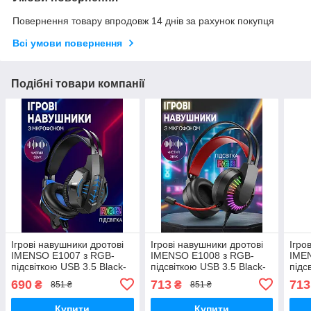
Повернення товару впродовж 14 днів за рахунок покупця
Всі умови повернення
Подібні товари компанії
Ігрові навушники дротові
Ігрові навушники дротові
Ігро
IMENSO E1007 з RGB-
IMENSO E1008 з RGB-
IME
підсвіткою USB 3.5 Black-
підсвіткою USB 3.5 Black-
підс
blue
red
blue
690
713
713
₴
₴
851 ₴
851 ₴
Купити
Купити