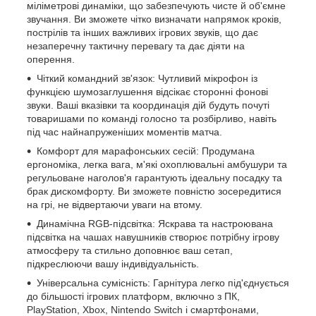
міліметрові динаміки, що забезпечують чисте й об'ємне
звучання. Ви зможете чітко визначати напрямок кроків,
пострілів та інших важливих ігрових звуків, що дає
незаперечну тактичну перевагу та дає діяти на
оперення.
Чіткий командний зв'язок: Чутливий мікрофон із
функцією шумозаглушення відсікає сторонні фонові
звуки. Ваші вказівки та координація дій будуть почуті
товаришами по команді голосно та розбірливо, навіть
під час найнапруженіших моментів матча.
Комфорт для марафонських сесій: Продумана
ергономіка, легка вага, м'які охоплювальні амбушури та
регульоване наголов'я гарантують ідеальну посадку та
брак дискомфорту. Ви зможете повністю зосередитися
на грі, не відвертаючи уваги на втому.
Динамічна RGB-підсвітка: Яскрава та настроювана
підсвітка на чашах навушників створює потрібну ігрову
атмосферу та стильно доповнює ваш сетап,
підкреслюючи вашу індивідуальність.
Універсальна сумісність: Гарнітура легко під'єднується
до більшості ігрових платформ, включно з ПК,
PlayStation, Xbox, Nintendo Switch і смартфонами,