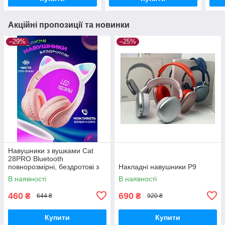
Акційні пропозиції та новинки
–29%
–25%
Навушники з вушками Cat
28PRO Bluetooth
повнорозмірні, бездротові з
Накладні навушники P9
Hi-Fi звуком, LED, MicroSD
В наявності
В наявності
Pink
460
690
₴
₴
644 ₴
920 ₴
Купити
Купити