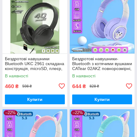
Бездротові навушники
Бездротові навушники-
Bluetooth UKC 2961 складана
Bluetooth з котячими вушками
конструкція, microSD, плеєр,
CATear 02AKZ повнорозмірні,
Type-C Black
з RGB-підсвіткою Violet
В наявності
В наявності
460
644
₴
₴
598 ₴
828 ₴
Купити
Купити
–22%
–22%