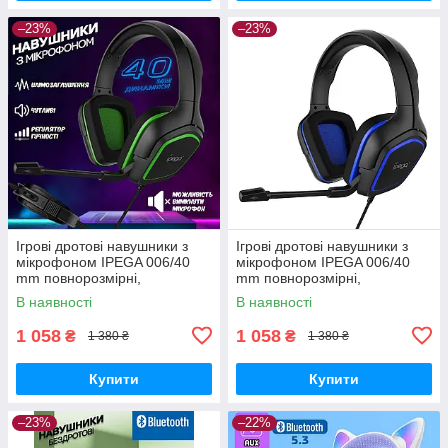
–23%
–23%
Ігрові дротові навушники з
Ігрові дротові навушники з
мікрофоном IPEGA 006/40
мікрофоном IPEGA 006/40
mm повнорозмірні,
mm повнорозмірні,
шумозаглушення Black-Green
шумозаглушення Black-Blue
В наявності
В наявності
1 058
1 058
₴
₴
1 380 ₴
1 380 ₴
Купити
Купити
–23%
–22%