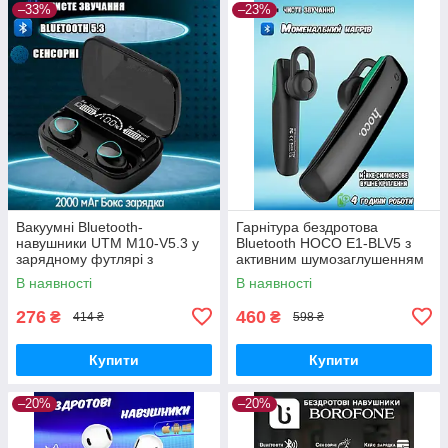
–33%
–23%
Вакуумні Bluetooth-
Гарнітура бездротова
навушники UTM M10-V5.3 у
Bluetooth HOCO E1-BLV5 з
зарядному футлярі з
активним шумозаглушенням
шумозаглушенням Black
Чорний
В наявності
В наявності
276
460
₴
₴
414 ₴
598 ₴
Купити
Купити
–20%
–20%