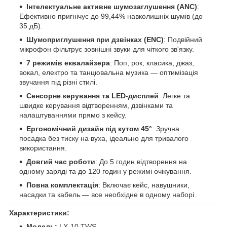
Інтелектуальне активне шумозаглушення (ANC)
:
Ефективно пригнічує до 99,44% навколишніх шумів (до
35 дБ).
Шумоприглушення при дзвінках (ENC)
: Подвійний
мікрофон фільтрує зовнішні звуки для чіткого зв'язку.
7 режимів еквалайзера
: Поп, рок, класика, джаз,
вокал, електро та танцювальна музика — оптимізація
звучання під різні стилі.
Сенсорне керування та LED-дисплей
: Легке та
швидке керування відтворенням, дзвінками та
налаштуваннями прямо з кейсу.
Ергономічний дизайн під кутом 45°
: Зручна
посадка без тиску на вуха, ідеально для тривалого
використання.
Довгий час роботи
: До 5 годин відтворення на
одному заряді та до 120 годин у режимі очікування.
Повна комплектація
: Включає кейс, навушники,
насадки та кабель — все необхідне в одному наборі.
Характеристики:
Модель:
LX-10 TWS