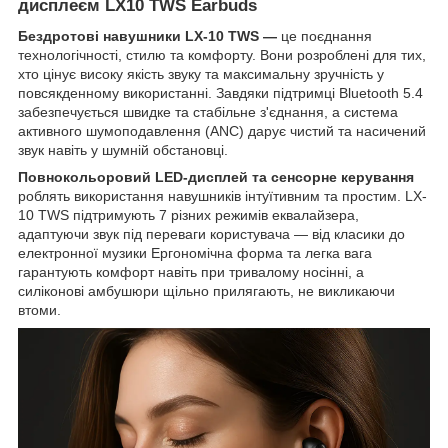
дисплеєм LX10 TWS Earbuds
Бездротові навушники LX-10 TWS —
це поєднання
технологічності, стилю та комфорту. Вони розроблені для тих,
хто цінує високу якість звуку та максимальну зручність у
повсякденному використанні. Завдяки підтримці Bluetooth 5.4
забезпечується швидке та стабільне з'єднання, а система
активного шумоподавлення (ANC) дарує чистий та насичений
звук навіть у шумній обстановці.
Повнокольоровий LED-дисплей та сенсорне керування
роблять використання навушників інтуїтивним та простим. LX-
10 TWS підтримують 7 різних режимів еквалайзера,
адаптуючи звук під переваги користувача — від класики до
електронної музики Ергономічна форма та легка вага
гарантують комфорт навіть при тривалому носінні, а
силіконові амбушюри щільно прилягають, не викликаючи
втоми.