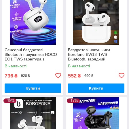
Сенсорні бездротові
Бездротові навушники
Bluetooth-навушники HOCO
Borofone BW13-TWS
EQ1 TWS гарнітура з
Bluetooth, зарядний
зарядним кейсом Білі
кейс,White
В наявності
В наявності
736
552
₴
₴
920 ₴
690 ₴
Купити
Купити
–18%
–17%