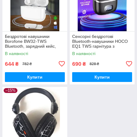
Бездротові навушники
Сенсорні бездротові
Borofone BW32-TWS
Bluetooth-навушники HOCO
Bluetooth, зарядний кейс,
EQ1 TWS гарнітура з
бездротова зарядка White
зарядним кейсом Чорні
В наявності
В наявності
644
690
₴
₴
782 ₴
828 ₴
Купити
Купити
–15%