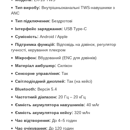
Тип виробу:
Внутрішньоканальні TWS-навушники з
ANC
Тип підключення:
Бездротові
Інтерфейс заряджання:
USB Type-C
Сумісність:
Android / Apple
Підтримка функцій:
Відповідь на дзвінок, регулятор
гучності, керування плеєром
Мікрофон:
Вбудований (ENC для дзвінків)
Матеріал амбушюр:
Силікон
Сенсорне управління:
Так
Світлодіодний дисплей:
Так (на кейсі)
Bluetooth:
Версія 5.4
Частотний діапазон:
20 Гц – 20 кГц
Ємність акумулятора навушників:
40 мАг
Ємність акумулятора кейсу:
320 мАч
Час відтворення:
До 4–5 годин
Час очікування:
До 120 годин