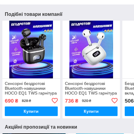
Подібні товари компанії
Сенсорні бездротові
Сенсорні бездротові
Безд
Bluetooth-навушники
Bluetooth-навушники
Blue
HOCO EQ1 TWS гарнітура
HOCO EQ1 TWS гарнітура
вкла
з зарядним кейсом Чорні
з зарядним кейсом Білі
EAR
690
736
506
₴
₴
828 ₴
920 ₴
з ке
Купити
Купити
Акційні пропозиції та новинки