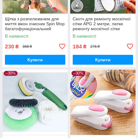
Щітка з розпилювачем для
Скотч для ремонту москітної
миття вікон очисник Spin Mop
сітки APG 2 метри, латки
багатофункціональний
ремонту москітної сітки
очисник скла
В наявності
В наявності
230
184
₴
₴
368 ₴
276 ₴
Купити
Купити
–30%
–30%