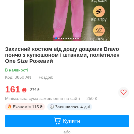
Захисний костюм від дощу дощовик Bravo
пончо з купюшоном і штанами, поліетилен
One Size Рожевий
В наявності
Код: 3850 AN
Роздріб
161
₴
276 ₴
Мінімальна сума замовлення на сайті — 250 ₴
Економія
115 ₴
Залишилось
4 дні
Купити
або