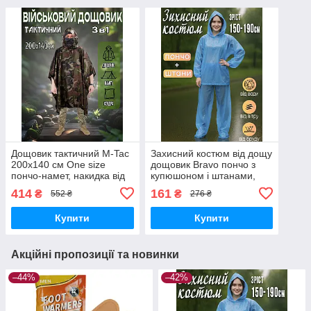
Дощовик тактичний M-Tac
Захисний костюм від дощу
200x140 см One size
дощовик Bravo пончо з
пончо-намет, накидка від
купюшоном і штанами,
дощу Камуфляж
поліетилен One Size
414
161
₴
₴
552 ₴
276 ₴
Блакитний
Купити
Купити
Акційні пропозиції та новинки
–44%
–42%