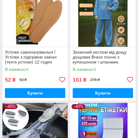
Устілки самонагрівальні /
Захисний костюм від дощу
Устілки з підігрівом хімічні
дощовик Bravo пончо з
(теплі устілки) 12 годин
купюшоном і штанами,
(розмір 40-44)
поліетилен One Size
В наявності
В наявності
Блакитний
52
161
₴
₴
92 ₴
276 ₴
Купити
Купити
–40%
–40%