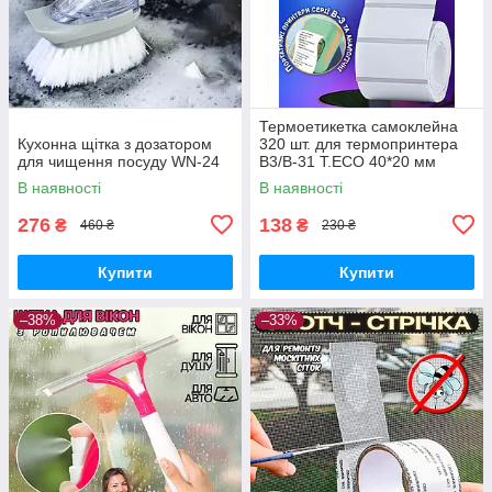
Термоетикетка самоклейна
Кухонна щітка з дозатором
320 шт. для термопринтера
для чищення посуду WN-24
B3/B-31 T.ECO 40*20 мм
рулон стикерів для
В наявності
В наявності
термодруку
276
138
₴
₴
460 ₴
230 ₴
Купити
Купити
–38%
–33%