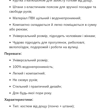
Куртка з капюшоном для захисту голови від дощу;
Штани з еластичним поясом для зручної посадки та
свободи рухів;
Матеріал ПВХ щільний і водонепроникний;
Компактно складається й легко поміщається в сумку
або рюкзак;
Універсальний розмір, підходить чоловікам і жінкам;
Чудово підходить для прогулянок, риболовлі,
велопоїздок, подорожей і роботи на вулиці.
Переваги:
Універсальний розмір;
100% водонепроникність;
Легкий і компактний;
Не сковує рухів;
Стильний і практичний дизайн;
Для будь-якої пори року.
Характеристики:
Тип: костюм від дощу (пончо + штани);