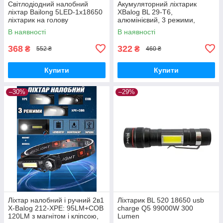
Світлодіодний налобний
Акумуляторний ліхтарик
ліхтар Bailong 5LED-1x18650
XBalog BL 29-T6,
ліхтарик на голову
алюмінієвий, 3 режими,
акумуляторний, потужний
ZOOM, USB
В наявності
В наявності
368
322
₴
₴
552 ₴
460 ₴
Купити
Купити
–30%
–29%
Ліхтар налобний і ручний 2в1
Ліхтарик BL 520 18650 usb
X-Balog 212-XPE: 95LM+COB
charge Q5 99000W 300
120LM з магнітом і кліпсою,
Lumen