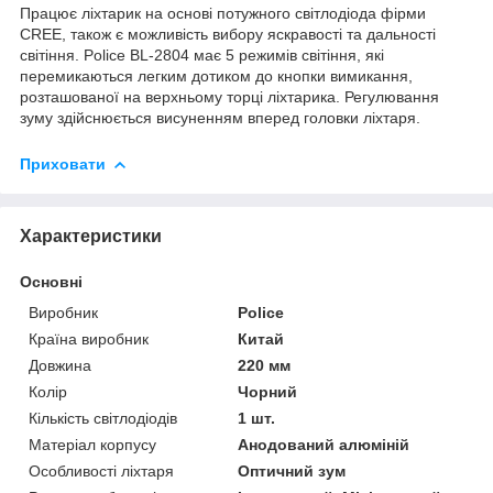
Працює ліхтарик на основі потужного світлодіода фірми
CREE, також є можливість вибору яскравості та дальності
світіння. Police BL-2804 має 5 режимів світіння, які
перемикаються легким дотиком до кнопки вимикання,
розташованої на верхньому торці ліхтарика. Регулювання
зуму здійснюється висуненням вперед головки ліхтаря.
Приховати
Характеристики
Основні
Виробник
Police
Країна виробник
Китай
Довжина
220 мм
Колір
Чорний
Кількість світлодіодів
1 шт.
Матеріал корпусу
Анодований алюміній
Особливості ліхтаря
Оптичний зум