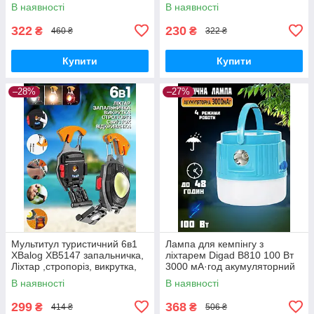
Li-Ion акумулятор
В наявності
В наявності
322
230
₴
₴
460 ₴
322 ₴
Купити
Купити
–28%
–27%
Мультитул туристичний 6в1
Лампа для кемпінгу з
XBalog XB5147 запальничка,
ліхтарем Digad В810 100 Вт
Ліхтар ,стропоріз, викрутка,
3000 мА·год акумуляторний
свисток, магніт
світильник підвісний, 4
В наявності
В наявності
режими
299
368
₴
₴
414 ₴
506 ₴