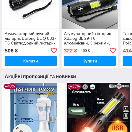
Акумуляторний ручний
Акумуляторний ліхтарик
Такт
ліхтарик Bailong BL Q 8837
XBalog BL 29-T6,
кише
T6 Світлодіодний ліхтарик
алюмінієвий, 3 режими,
Poli
Чорний
ZOOM, USB
T6, 
506
322
414
₴
₴
460 ₴
режи
Купити
Купити
Акційні пропозиції та новинки
–40%
–33%