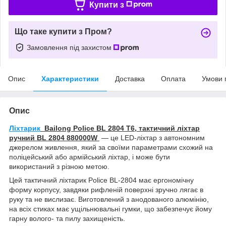
Купити з
Що таке купити з Пром?
Замовлення під захистом
Опис
Характеристики
Доставка
Оплата
Умови 
Опис
Ліхтарик
Bailong Police BL 2804 T6, тактичний ліхтар
ручний BL 2804 880000W
— це LED-ліхтар з автономним
джерелом живлення, який за своїми параметрами схожий на
поліцейський або армійський ліхтар, і може бути
використаний з різною метою.
Цей тактичний ліхтарик Police BL-2804 має ергономічну
форму корпусу, завдяки рифленій поверхні зручно лягає в
руку та не вислизає. Виготовлений з анодованого алюмінію,
на всіх стиках має ущільнювальні гумки, що забезпечує йому
гарну волого- та пилу захищеність.