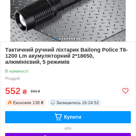
Тактичний ручний ліхтарик Bailong Police T6-
1200 Lm акумуляторний 2*18650,
алюмінієвий, 5 режимів
В наявності
Роздріб
552
₴
690 ₴
Економія
138 ₴
Залишилось
16:24:51
Купити
або