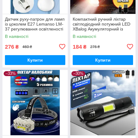
Датчик руху-патрон для ламп
Компактний ручний ліхтар
із цоколем E27 Lemanso LM-
світлодіодний потужний LED
37 регулювання освітленості
XBalog Акумуляторний із
та таймера
зарядкою від microUSB
В наявності
В наявності
276
184
₴
₴
460 ₴
276 ₴
Купити
Купити
–33%
–30%