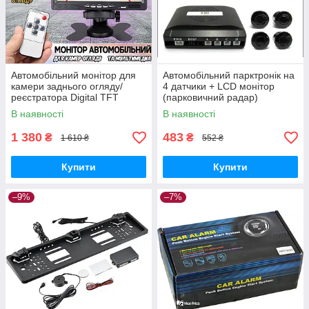
Автомобільний монітор для
Автомобільний парктронік на
камери заднього огляду/
4 датчики + LCD монітор
реєстратора Digital TFT
(парковичний радар)
7"пульт + паркинг камера
В наявності
В наявності
1 380
483
₴
₴
1 610 ₴
552 ₴
Купити
Купити
–9%
–7%