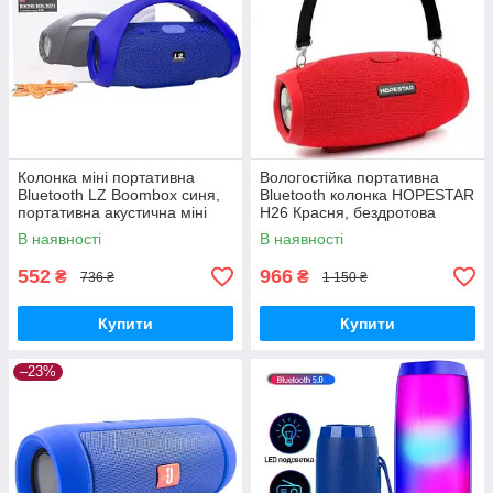
Колонка міні портативна
Вологостійка портативна
Bluetooth LZ Boombox синя,
Bluetooth колонка HOPESTAR
портативна акустична міні
H26 Красня, бездротова
колонка з блютуз
блютуз колонка з USB, FM
В наявності
В наявності
552
966
₴
₴
736 ₴
1 150 ₴
Купити
Купити
–23%