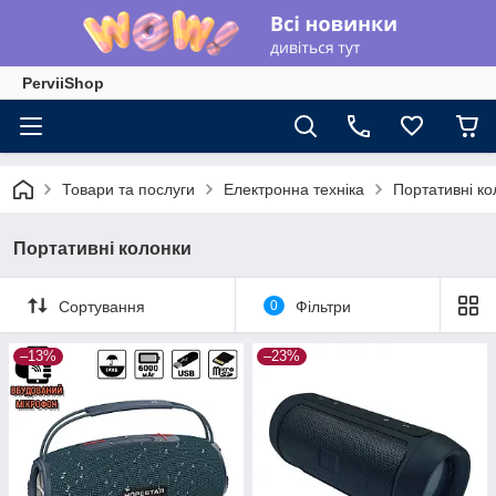
PerviiShop
Товари та послуги
Електронна техніка
Портативні ко
Портативні колонки
Сортування
0
Фільтри
–13%
–23%