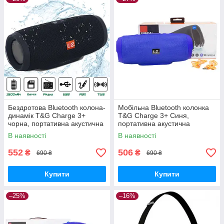
Бездротова Bluetooth колона-
Мобільна Bluetooth колонка
динамік T&G Charge 3+
T&G Charge 3+ Синя,
чорна, портативна акустична
портативна акустична
колонка з блютуз
колонка з блютуз, колонка
В наявності
В наявності
динамік
552
506
₴
₴
690 ₴
690 ₴
Купити
Купити
–25%
–16%