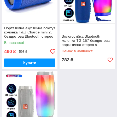
Портативна акустична блютуз
колонка T&G Charge mini 2,
бездротова Bluetooth стерео
Вологостійка Bluetooth
міні колонка
колонка TG-157 бездротова
В наявності
портативна стерео з
підсвічуванням і FM-радіо
460
Немає в наявності
₴
598 ₴
782
₴
Купити