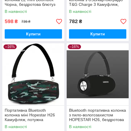
Чорна, бездротова блютуз
T&G Charge 3 Камуфляж,
акустика, міні Bluetooth
мобільна блютуз колонка
В наявності
В наявності
колонка
598
782
₴
₴
736 ₴
Купити
Купити
–16%
–16%
Портативна Bluetooth
Bluetooth портативна колонка
колонка міні Hopestar H26
з пило-вологозахистом
Камуфляж, потужна
HOPESTAR H26, бездротова
бездротова блютуз міні
колонка з пило-
В наявності
В наявності
колонка
вологозахистом