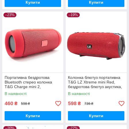
Купити
Купити
–23%
–19%
Портативна бездротова
Колонка блютуз портативна
Bluetooth стерео колонка
T&G LZ Xtreme mini Red,
T&G Charge mini 2,
бездротова блютуз акустика,
Портативна бездротова
портативна колонка-динаміка
В наявності
В наявності
блютуз колонка
460
598
₴
₴
598 ₴
736 ₴
Купити
Купити
–20%
–27%