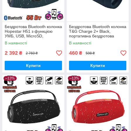
Бездротова Bluetooth колонка
Бездротова Bluetooth колонка
Hopestar H51 з функцією
T&G Charge 2+ Black,
УМБ, USB, MicroSD,
портативна бездротова
вологозахист IPX6, TWS 1+1,
блютуз колонка динамік
В наявності
В наявності
Blue
2 392
460
₴
₴
2 760 ₴
598 ₴
Купити
Купити
–13%
–13%