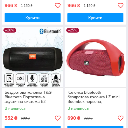
966
966
₴
₴
1 150 ₴
1 150 ₴
Купити
Купити
–20%
–25%
Бездротова колонка T&G
Колонка Bluetooth
Bluetooth Портативна
бездротова колонка LZ mini
акустична система E2
Boombox червона,
CHARGE 2 гучний зв'язок
Портативна міні стерео
В наявності
В наявності
блютуз колонка
552
690
₴
₴
690 ₴
920 ₴