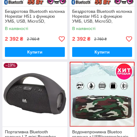
Бездротова Bluetooth колонка
Бездротова Bluetooth колонка
Hopestar H51 з функцією
Hopestar H51 з функцією
УМБ, USB, MicroSD,
УМБ, USB, MicroSD,
вологозахист IPX6, TWS 1+1,
вологозахист IPX6, TWS 1+1,
В наявності
В наявності
Black
Red
2 392
2 392
₴
₴
2 760 ₴
2 760 ₴
Купити
Купити
–19%
Портативна Bluetooth
Водонепроникна Bluetoo
колонка LZ mini Boombox
колонка з USB/картою/радіо